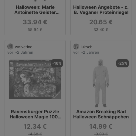
Halloween: Marie
Halloween Angebote - z.
Antoinette Geister
B. Veganer Proteinriegel
Kostüm
33.94 €
20.65 €
55.94 €
33.40 €
wolverine
luksch
vor ~2 Jahren
vor ~2 Jahren
-16%
-25%
Ravensburger Puzzle
Amazon Breaking Bad
Halloween Magie 1000
Halloween Schnäppchen
Teile
12.34 €
14.99 €
14.68 €
19.99 €