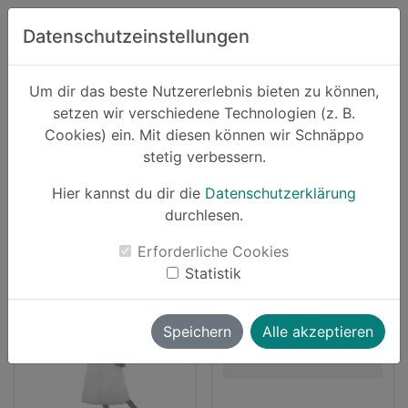
Zum Hauptinhalt springen
Datenschutzeinstellungen
Schnäppo.
Um dir das beste Nutzererlebnis bieten zu können,
Suchen
setzen wir verschiedene Technologien (z. B.
home
Cookies) ein. Mit diesen können wir Schnäppo
Schnäppchen
Suchergebnis
stetig verbessern.
7 Angebote für
"halloween"
Hier kannst du dir die
Datenschutzerklärung
durchlesen.
luksch
vallii
Erforderliche Cookies
vor ~3 Jahren
vor ~4 Jahren
Statistik
-39%
Cashback
-38%
Speichern
Alle akzeptieren