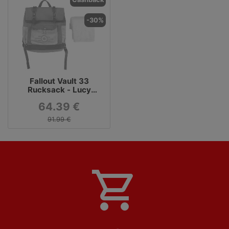
-30%
Fallout Vault 33
Rucksack - Lucy
Cosplay
64.39 €
91.99 €
shopping_cart