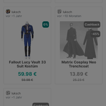
luksch
luksch
vor ~1 Jahr
vor ~10 Monaten
0%
Cashback
-45%
Fallout Lucy Vault 33
Matrix Cosplay Neo
Suit Kostüm
Trenchcoat
59.98 €
13.89 €
59.98 €
25.23 €
luksch
vor ~1 Jahr
Cashback