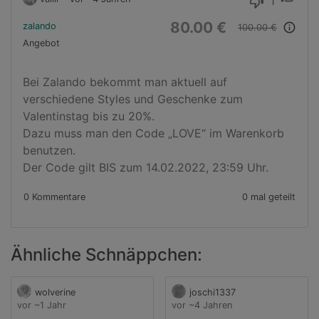
1
thumb_down
80.00 €
zalando
info_outline
100.00 €
Angebot
Bei Zalando bekommt man aktuell auf 
verschiedene Styles und Geschenke zum 
Valentinstag bis zu 20%.

Dazu muss man den Code „LOVE“ im Warenkorb 
benutzen. 

Der Code gilt BIS zum 14.02.2022, 23:59 Uhr.
0 Kommentare
0 mal geteilt
Ähnliche Schnäppchen:
wolverine
joschi1337
vor ~1 Jahr
vor ~4 Jahren