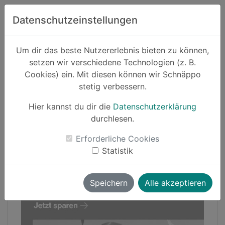
Zum Hauptinhalt springen
Datenschutzeinstellungen
Schnäppo.
Um dir das beste Nutzererlebnis bieten zu können,
Suchen
setzen wir verschiedene Technologien (z. B.
home
Cookies) ein. Mit diesen können wir Schnäppo
Schnäppchen
Mode
stetig verbessern.
Hier kannst du dir die
Datenschutzerklärung
-20%
durchlesen.
Erforderliche Cookies
Statistik
Speichern
Alle akzeptieren