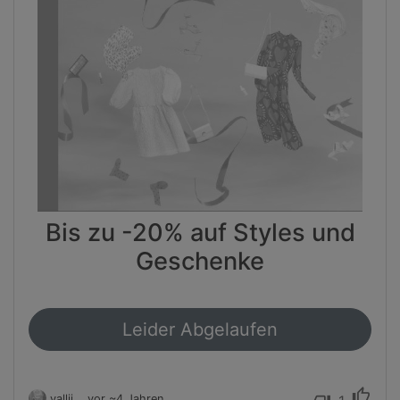
Bis zu -20% auf Styles und
Geschenke
Leider Abgelaufen
thumb_up
vallii
vor ~4 Jahren