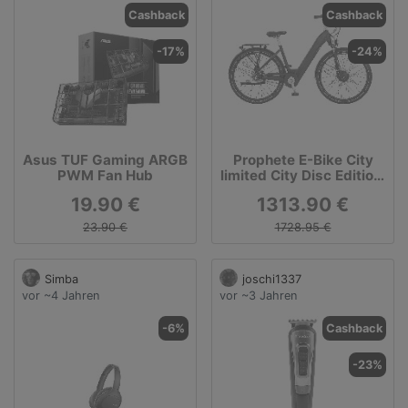
Cashback
Cashback
-17%
-24%
Asus TUF Gaming ARGB
Prophete E-Bike City
PWM Fan Hub
limited City Disc Edition,
28 Zoll
19.90 €
1313.90 €
23.90 €
1728.95 €
Simba
joschi1337
vor ~4 Jahren
vor ~3 Jahren
-6%
Cashback
-23%