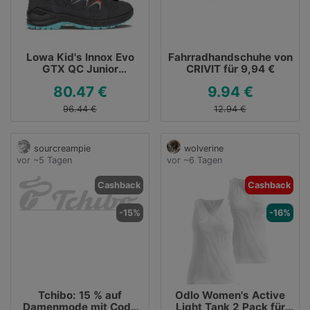
Lowa Kid's Innox Evo
Fahrradhandschuhe von
GTX QC Junior
CRIVIT für 9,94 €
Wanderschuhe Gr 28
80.47 €
9.94 €
grau für 80,47 €
96.44 €
12.94 €
sourcreampie
wolverine
vor ~5 Tagen
vor ~6 Tagen
Cashback
Cashback
-15%
-16%
Tchibo: 15 % auf
Odlo Women's Active
Damenmode mit Code
Light Tank 2 Pack für