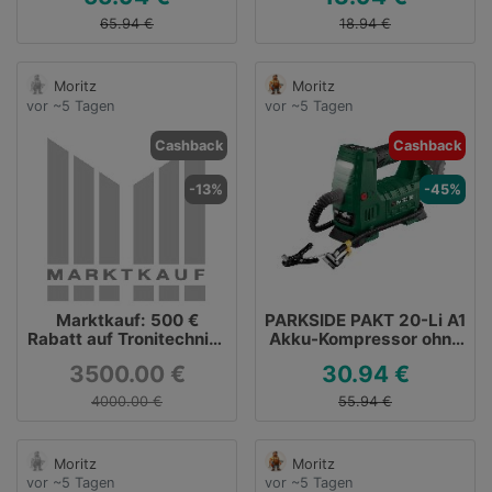
65.94 €
18.94 €
Moritz
Moritz
vor ~5 Tagen
vor ~5 Tagen
Cashback
Cashback
-13%
-45%
Marktkauf: 500 €
PARKSIDE PAKT 20-Li A1
Rabatt auf Tronitechnik-
Akku-Kompressor ohne
Artikel ohne MBW
Akku/Ladegerät für
3500.00 €
30.94 €
30,94 €
4000.00 €
55.94 €
Moritz
Moritz
vor ~5 Tagen
vor ~5 Tagen