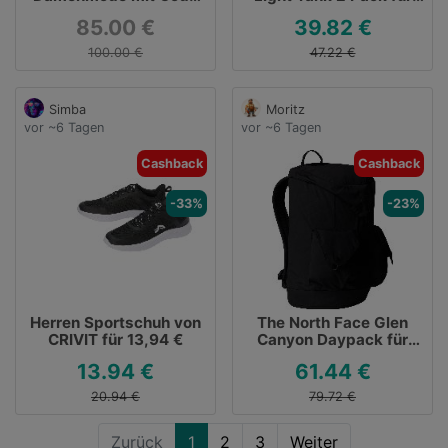
DAMEN15
39,82 €
85.00 €
39.82 €
100.00 €
47.22 €
Simba
Moritz
vor ~6 Tagen
vor ~6 Tagen
Cashback
Cashback
-33%
-23%
Herren Sportschuh von
The North Face Glen
CRIVIT für 13,94 €
Canyon Daypack für
61,44 €
13.94 €
61.44 €
20.94 €
79.72 €
Zurück
1
2
3
Weiter