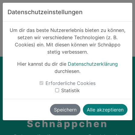
Zum Hauptinhalt springen
Datenschutzeinstellungen
Schnäppo.
Um dir das beste Nutzererlebnis bieten zu können,
Suchen
setzen wir verschiedene Technologien (z. B.
home
Cookies) ein. Mit diesen können wir Schnäppo
Schnäppchen
Cashback
stetig verbessern.
Hier kannst du dir die
Datenschutzerklärung
durchlesen.
card_giftcard
Erforderliche Cookies
Statistik
Cashback-
Speichern
Alle akzeptieren
Schnäppchen