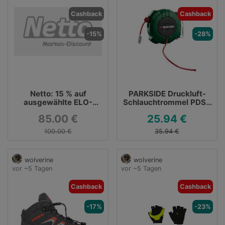
Cashback
Cashback
-15%
-28%
Netto: 15 % auf
PARKSIDE Druckluft-
ausgewählte ELO-
Schlauchtrommel PDST
Artikel ohne MBW
5 B2 für 25,94 €
85.00 €
25.94 €
inklusive Versand
100.00 €
35.94 €
wolverine
wolverine
vor ~5 Tagen
vor ~5 Tagen
Cashback
Cashback
-17%
-23%