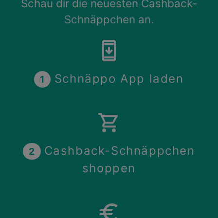
Schau dir die neuesten Cashback-
Schnäppchen an.
security_update
Schnäppo App laden
1
shopping_cart
Cashback-Schnäppchen
2
shoppen
euro