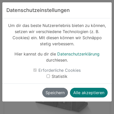
Zum Hauptinhalt springen
Datenschutzeinstellungen
Schnäppo.
Um dir das beste Nutzererlebnis bieten zu können,
Suchen
setzen wir verschiedene Technologien (z. B.
home
Cookies) ein. Mit diesen können wir Schnäppo
Schnäppchen
Haushalt und Garten
stetig verbessern.
Hier kannst du dir die
Datenschutzerklärung
Cashback
durchlesen.
-26%
Erforderliche Cookies
Statistik
Speichern
Alle akzeptieren