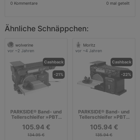
0 Kommentare
0 mal geteilt
Ähnliche Schnäppchen:
wolverine
Moritz
vor ~2 Jahren
vor ~4 Jahren
Cashback
Cashback
-21%
-22%
PARKSIDE® Band- und
PARKSIDE® Band- und
Tellerschleifer »PBTS
Tellerschleifer »PBTS
370 B2«, 370 W
370 B2«, 370 Watt
105.94 €
105.94 €
134.95 €
135.94 €