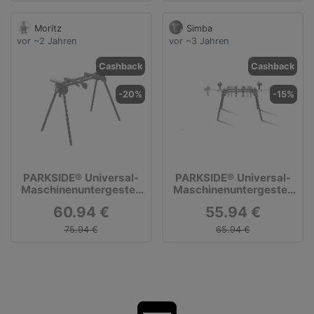
Moritz
Simba
vor ~2 Jahren
vor ~3 Jahren
Cashback
Cashback
-20%
-15%
PARKSIDE® Universal-
PARKSIDE® Universal-
Maschinenuntergestell
Maschinenuntergestell
»PUG 1550 A1«,
»PUG 1600 C3«, ca. 75
60.94 €
55.94 €
Gestellhöhe 78 cm
cm, mit variablem
Maschinenträger
75.94 €
65.94 €