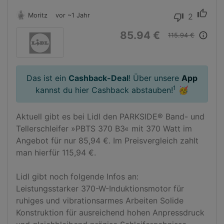
thumb_up
Moritz
vor ~1 Jahr
2
thumb_down
85.94 €
info_outline
115.94 €
Das ist ein
Cashback-Deal
! Über unsere
App
1
kannst du hier Cashback abstauben!
🥳
Aktuell gibt es bei Lidl den PARKSIDE® Band- und 
Tellerschleifer »PBTS 370 B3« mit 370 Watt im 
Angebot für nur 85,94 €. Im Preisvergleich zahlt 
man hierfür 115,94 €.

Lidl gibt noch folgende Infos an:

Leistungsstarker 370-W-Induktionsmotor für 
ruhiges und vibrationsarmes Arbeiten Solide 
Konstruktion für ausreichend hohen Anpressdruck 