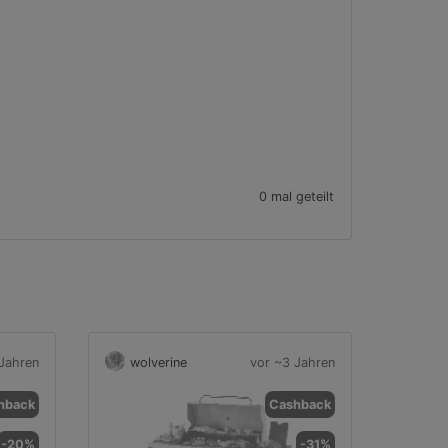
0 mal geteilt
Jahren
wolverine
vor ~3 Jahren
hback
Cashback
-20%
-31%