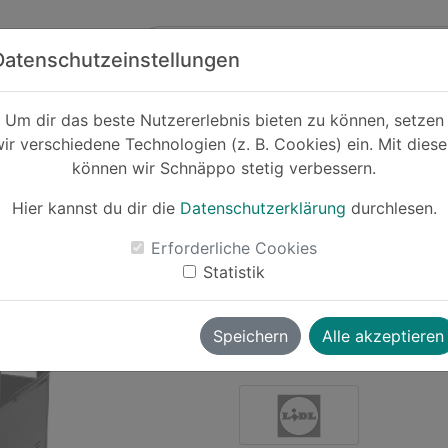
Zum Hauptinhalt springen
ck
Partner
Datenschutzeinstellungen
Um dir das beste Nutzererlebnis bieten zu können, setzen
ir verschiedene Technologien (z. B. Cookies) ein. Mit dies
Cashback
können wir Schnäppo stetig verbessern.
GRILLMEISTER
Bre
Hier kannst du dir die
Datenschutzerklärung
durchlesen.
-29%
Erforderliche Cookies
Statistik
Le
Speichern
Alle akzeptieren
pandabearcat
vor ~1 Jahr