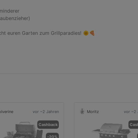
inderer

aubenzieher)

ht euren Garten zum Grillparadies! 🌞🍕

lverine
vor ~2 Jahren
Moritz
vor ~2 
Cashback
Cas
-20%