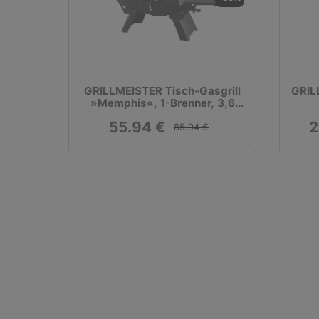
GRILLMEISTER Tisch-Gasgrill
GRIL
»Memphis«, 1-Brenner, 3,6
kW
55.94 €
2
85.94 €