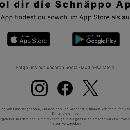
ol dir die Schnäppo A
App findest du sowohl im App Store als au
Folge uns auf unseren Social-Media-Kanälen!
tlung von Rabattangeboten, Gutscheinen und Cashback-Aktionen. Wir verkaufen ke
Drittanbietern vor.
geleitet, bei dem der Kauf direkt erfolgt. In einigen Fällen erhalten wir eine Prov
Nutzer weitergeben.