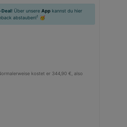
-Deal
! Über unsere
App
kannst du hier
1
hback abstauben!
🥳
rmalerweise kostet er 344,90 €, also 