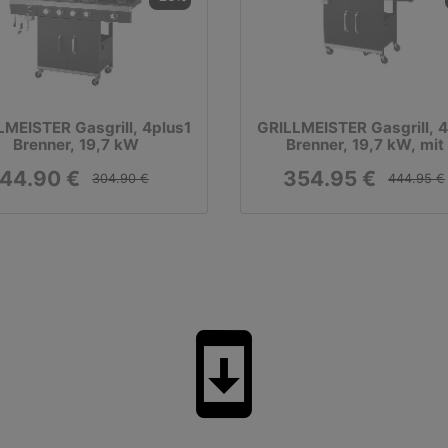
LMEISTER Gasgrill, 4plus1
GRILLMEISTER Gasgrill, 4
Brenner, 19,7 kW
Brenner, 19,7 kW, mit
Garzonen
44.90 €
354.95 €
304.90 €
444.95 €
system_update