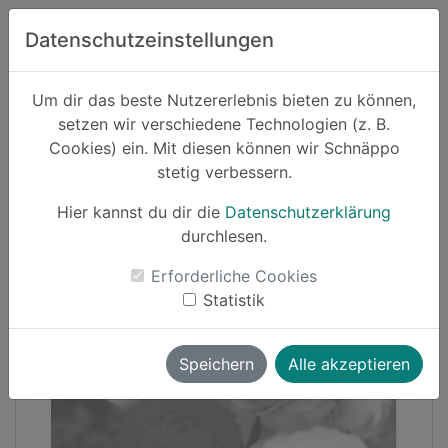
Zum Hauptinhalt springen
Datenschutzeinstellungen
Schnäppo.
Um dir das beste Nutzererlebnis bieten zu können,
Suchen
setzen wir verschiedene Technologien (z. B.
home
Cookies) ein. Mit diesen können wir Schnäppo
Schnäppchen
Haushalt und Garten
stetig verbessern.
Hier kannst du dir die
Datenschutzerklärung
-25%
durchlesen.
Erforderliche Cookies
Statistik
Speichern
Alle akzeptieren