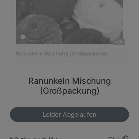
Ranunkeln Mischung
(Großpackung)
Leider Abgelaufen
thumb_up
In Cognito
vor ~5 Jahren