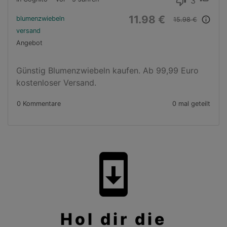
3
thumb_down
11.98 €
blumenzwiebeln
info_outline
15.98 €
versand
Angebot
Günstig Blumenzwiebeln kaufen. Ab 99,99 Euro 
kostenloser Versand.
0 Kommentare
0 mal geteilt
system_update
Hol dir die