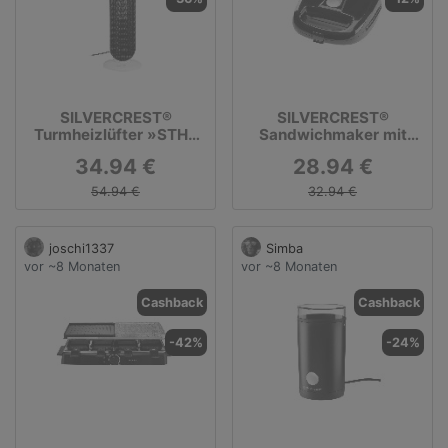
SILVERCREST®
SILVERCREST®
Turmheizlüfter »STHL
Sandwichmaker mit
2000 A1«, 1200/2000 W
Wechselplatten »SSMW
34.94 €
28.94 €
750 D4«
54.94 €
32.94 €
joschi1337
Simba
vor ~8 Monaten
vor ~8 Monaten
Cashback
Cashback
-42%
-24%