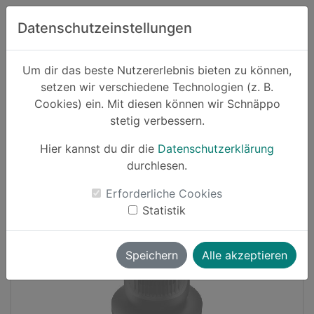
Zum Hauptinhalt springen
Datenschutzeinstellungen
Schnäppo.
Um dir das beste Nutzererlebnis bieten zu können,
Suchen
setzen wir verschiedene Technologien (z. B.
home
Cookies) ein. Mit diesen können wir Schnäppo
Schnäppchen
Haushalt und Garten
stetig verbessern.
Hier kannst du dir die
Datenschutzerklärung
Cashback
durchlesen.
-28%
Erforderliche Cookies
Statistik
Speichern
Alle akzeptieren