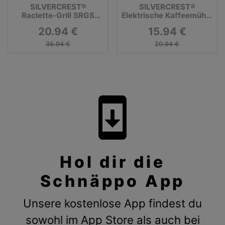
SILVERCREST®
SILVERCREST®
Raclette-Grill SRGS
Elektrische Kaffeemühle
1400 E2
»SKME 180 C2«
20.94 €
15.94 €
35.94 €
20.94 €
system_update
Hol dir die
Schnäppo App
Unsere kostenlose App findest du
sowohl im App Store als auch bei