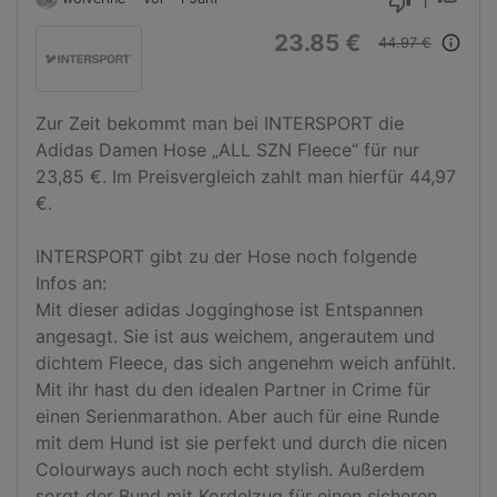
1
thumb_down
23.85 €
info_outline
44.97 €
Zur Zeit bekommt man bei INTERSPORT die 
Adidas Damen Hose „ALL SZN Fleece“ für nur 
23,85 €. Im Preisvergleich zahlt man hierfür 44,97 
€.

INTERSPORT gibt zu der Hose noch folgende 
Infos an:

Mit dieser adidas Jogginghose ist Entspannen 
angesagt. Sie ist aus weichem, angerautem und 
dichtem Fleece, das sich angenehm weich anfühlt. 
Mit ihr hast du den idealen Partner in Crime für 
einen Serienmarathon. Aber auch für eine Runde 
mit dem Hund ist sie perfekt und durch die nicen 
Colourways auch noch echt stylish. Außerdem 
sorgt der Bund mit Kordelzug für einen sicheren 