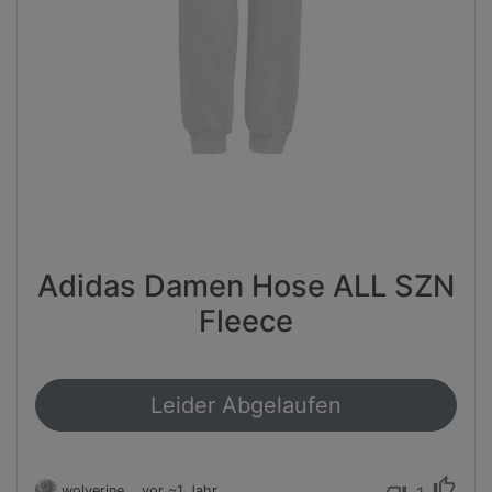
Adidas Damen Hose ALL SZN
Fleece
Leider Abgelaufen
thumb_up
wolverine
vor ~1 Jahr