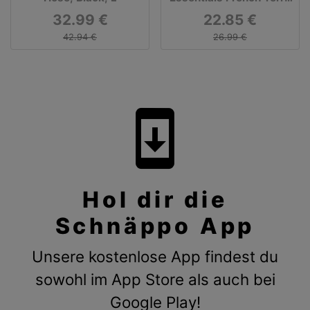
Logo Hose
32.99 €
22.85 €
42.94 €
26.99 €
system_update
Hol dir die
Schnäppo App
Unsere kostenlose App findest du
sowohl im App Store als auch bei
Google Play!