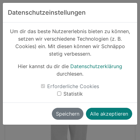
Zum Hauptinhalt springen
Datenschutzeinstellungen
Schnäppo.
Um dir das beste Nutzererlebnis bieten zu können,
Suchen
setzen wir verschiedene Technologien (z. B.
home
Cookies) ein. Mit diesen können wir Schnäppo
Schnäppchen
Sport und Freizeit
stetig verbessern.
Hier kannst du dir die
Datenschutzerklärung
-47%
durchlesen.
Erforderliche Cookies
Statistik
Speichern
Alle akzeptieren