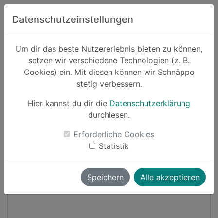
Zum Hauptinhalt springen
Datenschutzeinstellungen
Schnäppo.
Um dir das beste Nutzererlebnis bieten zu können,
Suchen
setzen wir verschiedene Technologien (z. B.
home
Cookies) ein. Mit diesen können wir Schnäppo
Schnäppchen
Sport und Freizeit
stetig verbessern.
Hier kannst du dir die
Datenschutzerklärung
-25%
durchlesen.
Erforderliche Cookies
Statistik
Speichern
Alle akzeptieren