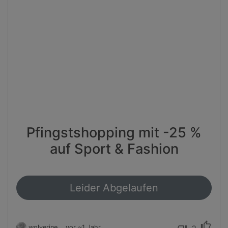
Pfingstshopping mit -25 %
auf Sport & Fashion
Leider Abgelaufen
thumb_up
wolverine
vor ~1 Jahr