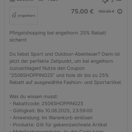
3
thumb_down
75.00 €
info_outline
100.00 €
Pfingstshopping bei engelhorn: 25% Rabatt 
sichern!

Du liebst Sport und Outdoor-Abenteuer? Dann ist 
jetzt der perfekte Zeitpunkt, um bei engelhorn 
zuzuschlagen! Nutze den Coupon 
”2506SHOPPING25” und hole dir bis zu 25% 
Rabatt auf ausgewählte Fashion- und Sportartikel.

Was du wissen musst:

- Rabattcode: 2506SHOPPING25

- Gültigkeit: Bis 10.06.2025, 23:59:00

- Anwendung: Im Warenkorb einlösen

- Produkte: Gilt für gekennzeichnete Artikel

- Mehrfachanwendung: Ja, der Code kann 