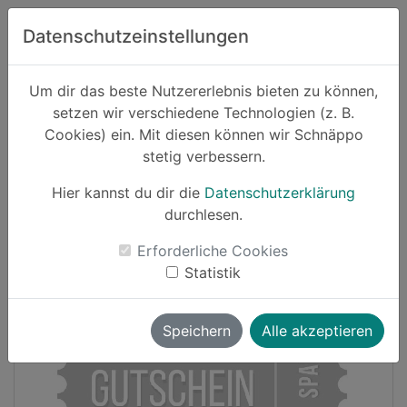
Zum Hauptinhalt springen
Datenschutzeinstellungen
Schnäppo.
Um dir das beste Nutzererlebnis bieten zu können,
Suchen
setzen wir verschiedene Technologien (z. B.
home
Cookies) ein. Mit diesen können wir Schnäppo
Schnäppchen
Spielzeug
stetig verbessern.
Hier kannst du dir die
Datenschutzerklärung
Cashback
durchlesen.
-15%
Erforderliche Cookies
Statistik
Speichern
Alle akzeptieren