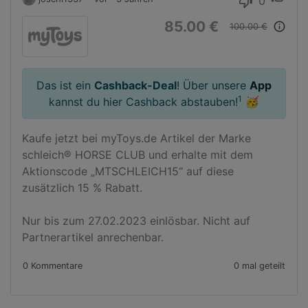
0
thumb_down
85.00 €
info_outline
100.00 €
Das ist ein
Cashback-Deal
! Über unsere
App
1
kannst du hier Cashback abstauben!
🥳
Kaufe jetzt bei myToys.de Artikel der Marke 
schleich® HORSE CLUB und erhalte mit dem 
Aktionscode „MTSCHLEICH15“ auf diese 
zusätzlich 15 % Rabatt.

Nur bis zum 27.02.2023 einlösbar. Nicht auf 
Partnerartikel anrechenbar.
0 Kommentare
0 mal geteilt