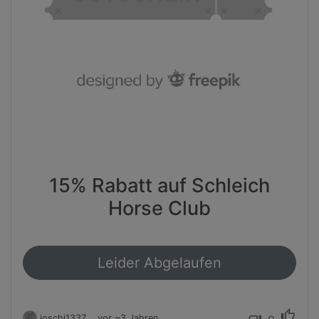
15% Rabatt auf Schleich
Horse Club
Leider Abgelaufen
thumb_up
joschi1337
vor ~3 Jahren