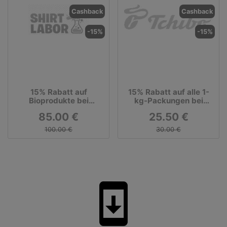
Cashback
Cashback
-15%
-15%
15% Rabatt auf
15% Rabatt auf alle 1-
Bioprodukte bei
kg-Packungen bei
Shirtlabor
roasted.
85.00 €
25.50 €
100.00 €
30.00 €
system_update