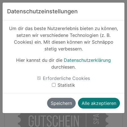
Zum Hauptinhalt springen
Datenschutzeinstellungen
Schnäppo.
Um dir das beste Nutzererlebnis bieten zu können,
Suchen
setzen wir verschiedene Technologien (z. B.
home
Cookies) ein. Mit diesen können wir Schnäppo
Schnäppchen
Haushalt und Garten
stetig verbessern.
Hier kannst du dir die
Datenschutzerklärung
Cashback
durchlesen.
-35%
Erforderliche Cookies
Statistik
Speichern
Alle akzeptieren