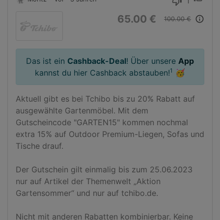
1
thumb_down
65.00 €
info_outline
100.00 €
Das ist ein
Cashback-Deal
! Über unsere
App
1
kannst du hier Cashback abstauben!
🥳
Aktuell gibt es bei Tchibo bis zu 20% Rabatt auf 
ausgewählte Gartenmöbel. Mit dem 
Gutscheincode "GARTEN15" kommen nochmal 
extra 15% auf Outdoor Premium-Liegen, Sofas und 
Tische drauf.

Der Gutschein gilt einmalig bis zum 25.06.2023 
nur auf Artikel der Themenwelt „Aktion 
Gartensommer“ und nur auf tchibo.de. 

Nicht mit anderen Rabatten kombinierbar. Keine 