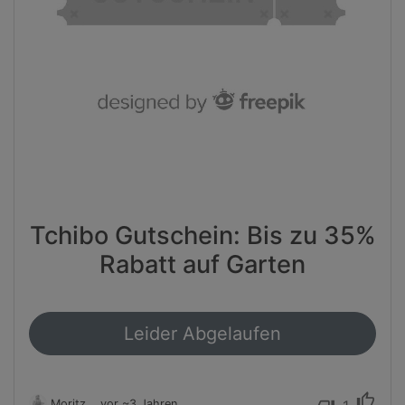
Tchibo Gutschein: Bis zu 35%
Rabatt auf Garten
Leider Abgelaufen
thumb_up
Moritz
vor ~3 Jahren