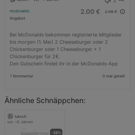
2
thumb_down
2.00 €
mcdonalds
info_outline
2.98 €
Angebot
Bei McDonalds bekommen registrierte Mitglieder 
bis morgen (1. Mai) 2 Cheeseburger oder 2 
Chickenburger oder 1 Cheeseburger + 1 
Chickenburger für 2€.

Den Gutschein findet ihr in der McDonalds-App
1 Kommentar
0 mal geteilt
Ähnliche Schnäppchen:
luksch
vor ~6 Jahren
-38%