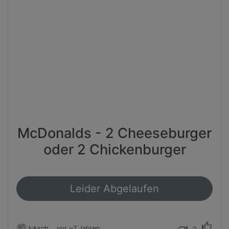
McDonalds - 2 Cheeseburger
oder 2 Chickenburger
Leider Abgelaufen
thumb_up
luksch
vor ~7 Jahren