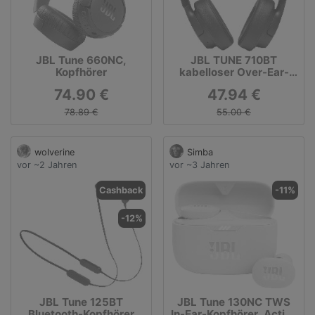
JBL Tune 660NC,
JBL TUNE 710BT
Kopfhörer
kabelloser Over-Ear-
Kopfhörer
74.90 €
47.94 €
(Freisprechfunktion,
Multi-Point-Verbindung)
78.89 €
55.00 €
wolverine
Simba
vor ~2 Jahren
vor ~3 Jahren
Cashback
-11%
-12%
JBL Tune 125BT
JBL Tune 130NC TWS
Bluetooth-Kopfhörer
In-Ear-Kopfhörer, Active