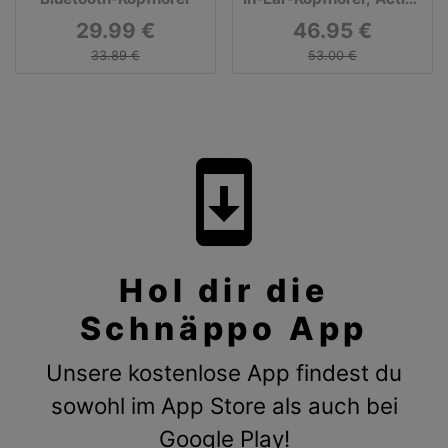
Noise Cancelling (ANC),
29.99 €
46.95 €
True Wireless, Bluetooth
33.89 €
53.00 €
system_update
Hol dir die
Schnäppo App
Unsere kostenlose App findest du
sowohl im App Store als auch bei
Google Play!