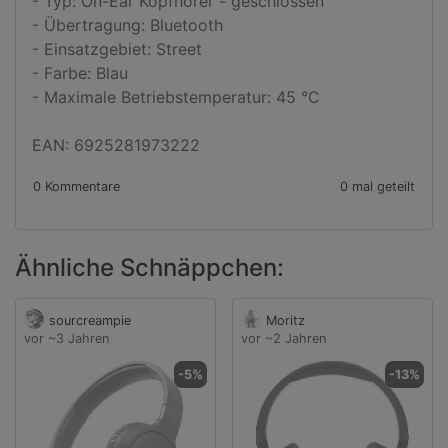
- Typ: On-Ear Kopfhörer - geschlossen

- Übertragung: Bluetooth

- Einsatzgebiet: Street

- Farbe: Blau

- Maximale Betriebstemperatur: 45 °C

EAN: 6925281973222
0 Kommentare
0 mal geteilt
Ähnliche Schnäppchen:
sourcreampie
Moritz
vor ~3 Jahren
vor ~2 Jahren
-5%
-13%