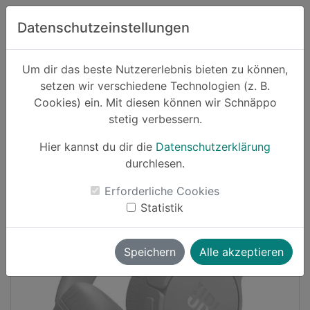
Zum Hauptinhalt springen
Datenschutzeinstellungen
Schnäppo.
Um dir das beste Nutzererlebnis bieten zu können,
Suchen
setzen wir verschiedene Technologien (z. B.
home
Cookies) ein. Mit diesen können wir Schnäppo
Schnäppchen
Elektronik und Computer
stetig verbessern.
Hier kannst du dir die
Datenschutzerklärung
Cashback
durchlesen.
-17%
Erforderliche Cookies
Statistik
Speichern
Alle akzeptieren