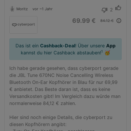
thumb_up
Moritz
vor ~1 Jahr
2
thumb_down
69.99 €
info_outline
84.12 €
Das ist ein
Cashback-Deal
! Über unsere
App
1
kannst du hier Cashback abstauben!
🥳
Ich habe gerade gesehen, dass cyberport gerade 
die JBL Tune 670NC Noise Cancelling Wireless 
Bluetooth On-Ear Kopfhörer in Blau für nur 69,99 
€ anbietet. Das Beste daran ist, dass es keine 
Versandkosten gibt! Im Vergleich dazu würde man 
normalerweise 84,12 € zahlen.

Hier sind noch einige Details, die cyberport zu 
diesen Kopfhörern angibt:
