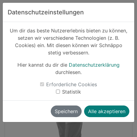
Zum Hauptinhalt springen
Datenschutzeinstellungen
Schnäppo.
Um dir das beste Nutzererlebnis bieten zu können,
Suchen
setzen wir verschiedene Technologien (z. B.
home
Cookies) ein. Mit diesen können wir Schnäppo
Schnäppchen
Sport und Freizeit
stetig verbessern.
Hier kannst du dir die
Datenschutzerklärung
Cashback
durchlesen.
-24%
Erforderliche Cookies
Statistik
Speichern
Alle akzeptieren