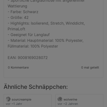
- Sportliche Langlaufhose mit angenehmer 
Wattierung

- Farbe: Schwarz

- Größe: 42

- Highlights: Isolierend, Stretch, Winddicht, 
PrimaLoft

- Geeignet für Langlauf

- Material: Hauptmaterial: 100% Polyester, 
Füllmaterial: 100% Polyester

EAN: 9008169028072
0 Kommentare
0 mal geteilt
Ähnliche Schnäppchen:
sourcreampie
wolverine
vor ~1 Jahr
vor ~2 Jahren