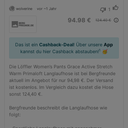
thumb_up
wolverine
vor ~1 Jahr
1
thumb_down
94.98 €
info_outline
124.40 €
Das ist ein
Cashback-Deal
! Über unsere
App
1
kannst du hier Cashback abstauben!
🥳
Die Löffler Women’s Pants Grace Active Stretch 
Warm Primaloft Langlaufhose ist bei Bergfreunde 
aktuell im Angebot für nur 94,98 €. Der Versand 
ist kostenlos. Im Vergleich dazu kostet die Hose 
sonst 124,40 €.

Bergfreunde beschreibt die Langlaufhose wie 
folgt:
