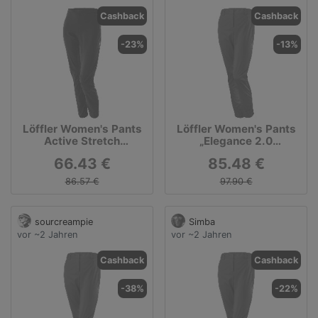
Cashback
Cashback
-23%
-13%
Löffler Women's Pants
Löffler Women's Pants
Active Stretch
„Elegance 2.0
Langlaufhose
Windstopper Light“
66.43 €
85.48 €
86.57 €
97.90 €
sourcreampie
Simba
vor ~2 Jahren
vor ~2 Jahren
Cashback
Cashback
-38%
-22%