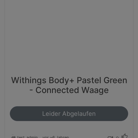
Withings Body+ Pastel Green
- Connected Waage
Leider Abgelaufen
thumb_up
test_admin
vor ~6 Jahren