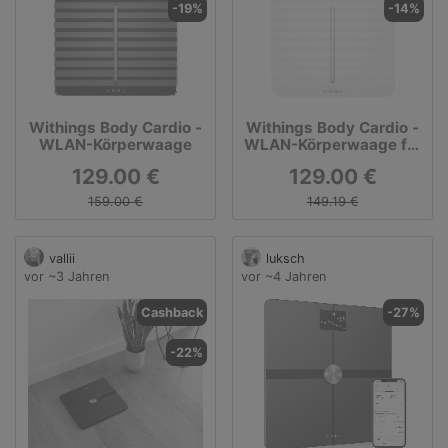
-19%
-14%
Withings Body Cardio -
Withings Body Cardio -
WLAN-Körperwaage
WLAN-Körperwaage für
Körperzusammensetzun
129.00 €
129.00 €
g - Weiß
159.00 €
149.19 €
vallii
luksch
vor ~3 Jahren
vor ~4 Jahren
Cashback
-27%
-22%