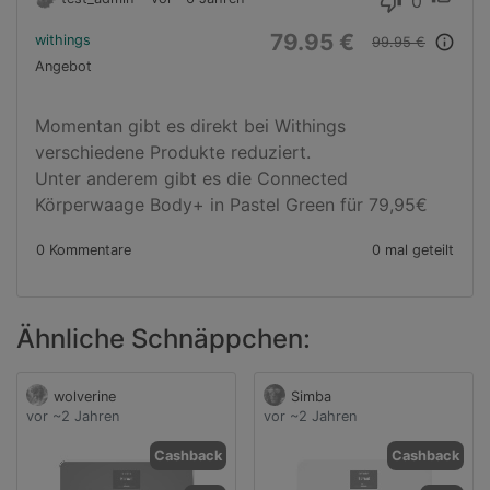
0
thumb_down
79.95 €
withings
info_outline
99.95 €
Angebot
Momentan gibt es direkt bei Withings 
verschiedene Produkte reduziert.

Unter anderem gibt es die Connected 
Körperwaage Body+ in Pastel Green für 79,95€
0 Kommentare
0 mal geteilt
Ähnliche Schnäppchen:
wolverine
Simba
vor ~2 Jahren
vor ~2 Jahren
Cashback
Cashback