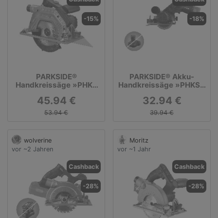
-15%
-18%
PARKSIDE®
PARKSIDE® Akku-
Handkreissäge »PHKS
Handkreissäge »PHKSA
1350 D3«, 1350 W
12 B3«, 12 V (ohne Akku
45.94 €
32.94 €
und Ladegerät)
53.94 €
39.94 €
wolverine
Moritz
vor ~2 Jahren
vor ~1 Jahr
Cashback
Cashback
-28%
-28%