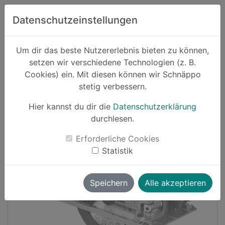
Zum Hauptinhalt springen
Datenschutzeinstellungen
Schnäppo.
Um dir das beste Nutzererlebnis bieten zu können,
Suchen
setzen wir verschiedene Technologien (z. B.
home
Cookies) ein. Mit diesen können wir Schnäppo
Schnäppchen
stetig verbessern.
Hier kannst du dir die
Datenschutzerklärung
Cashback
durchlesen.
-15%
Erforderliche Cookies
Statistik
Speichern
Alle akzeptieren