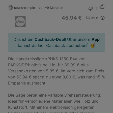
thumb_up
sourcreampie
vor ~9 Monaten
1
thumb_down
45.94 €
info_outline
53.94 €
Das ist ein
Cashback-Deal
! Über unsere
App
1
kannst du hier Cashback abstauben!
🥳
Die Handkreissäge »PHKS 1350 E4« von 
PARKSIDE® gibt’s bei Lidl für 39,99 € plus 
Versandkosten von 5,95 €. Im Vergleich zum Preis 
von 53,94 € sparst du etwa 8,00 €, was rund 15 % 
Ersparnis ausmacht.

Die Säge bietet eine variable Drehzahlsteuerung, 
ideal für verschiedene Materialien wie Holz und 
Kunststoff. Mit einem elektronisch geregelten 