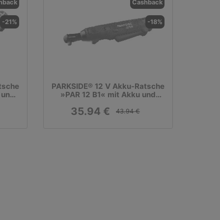
hback
Cashback
-21%
-18%
tsche
PARKSIDE® 12 V Akku-Ratsche
 und
»PAR 12 B1« mit Akku und
Ladegerät
35.94 €
43.94 €