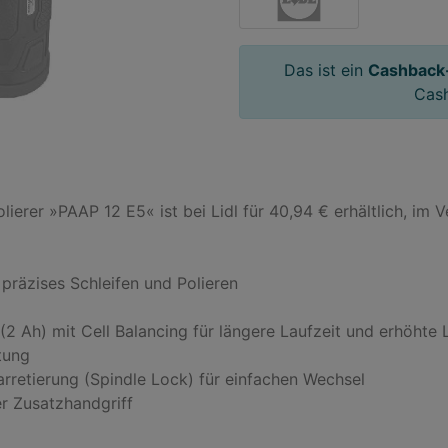
Das ist ein
Cashback
Cas
er »PAAP 12 E5« ist bei Lidl für 40,94 € erhältlich, im V
räzises Schleifen und Polieren

(2 Ah) mit Cell Balancing für längere Laufzeit und erhöhte 
ung

arretierung (Spindle Lock) für einfachen Wechsel

r Zusatzhandgriff
