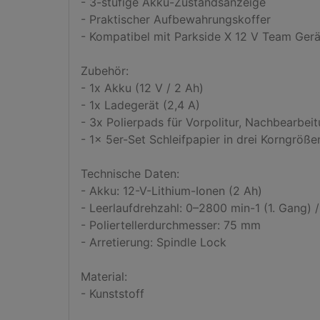
- 3-stufige Akku-Zustandsanzeige

- Praktischer Aufbewahrungskoffer

- Kompatibel mit Parkside X 12 V Team Gerä
Zubehör:

- 1x Akku (12 V / 2 Ah)

- 1x Ladegerät (2,4 A)

- 3x Polierpads für Vorpolitur, Nachbearbeit
- 1x 5er-Set Schleifpapier in drei Korngrößen
Technische Daten:

- Akku: 12-V-Lithium-Ionen (2 Ah)

- Leerlaufdrehzahl: 0–2800 min-1 (1. Gang) 
- Poliertellerdurchmesser: 75 mm

- Arretierung: Spindle Lock

Material:

- Kunststoff
