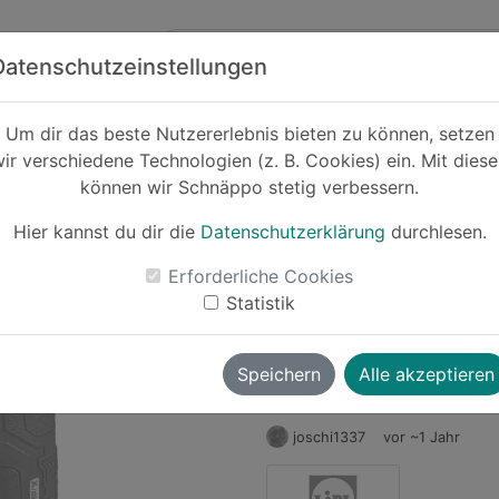
Zum Hauptinhalt springen
ck
Partner
Datenschutzeinstellungen
Um dir das beste Nutzererlebnis bieten zu können, setzen
ir verschiedene Technologien (z. B. Cookies) ein. Mit dies
Cashback
können wir Schnäppo stetig verbessern.
PARKS
Ausbesserungsp
Hier kannst du dir die
Datenschutzerklärung
durchlesen.
-16%
Akku
Erforderliche Cookies
Statistik
Le
Speichern
Alle akzeptieren
joschi1337
vor ~1 Jahr