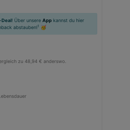
-Deal
! Über unsere
App
kannst du hier
1
hback abstauben!
🥳
ergleich zu 48,94 € anderswo.

Lebensdauer
