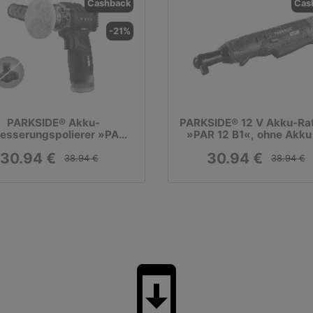
Cashback
Cas
-21%
PARKSIDE® Akku-
PARKSIDE® 12 V Akku-Ra
esserungspolierer »PAAP
»PAR 12 B1«, ohne Akku
C3, 12V«, ohne Akku und
Ladegerät
30.94 €
30.94 €
Ladegerät
38.94 €
38.94 €
system_update