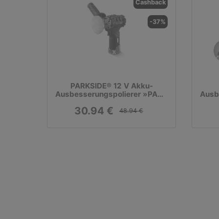
Cashback
-37%
PARKSIDE® 12 V Akku-
Ausbesserungspolierer »PAAP
Ausb
12 D4«, ohne Akku und
12 
30.94 €
Ladegerät
48.94 €