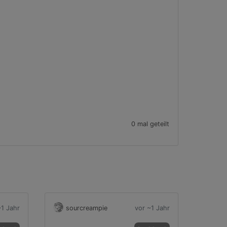
0 mal geteilt
~1 Jahr
sourcreampie
vor ~1 Jahr