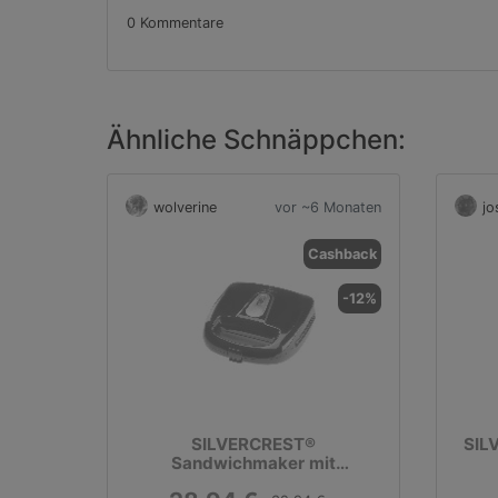
0 Kommentare
Ähnliche Schnäppchen:
wolverine
vor ~6 Monaten
jo
Cashback
-12%
SILVERCREST®
SIL
Sandwichmaker mit
Wechselplatten »SSMW 750