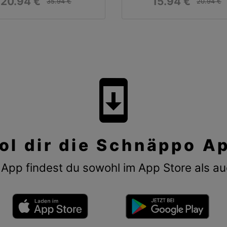
20.94 €
15.94 €
35.94 €
20.94 €
system_update
ol dir die Schnäppo A
App findest du sowohl im App Store als au