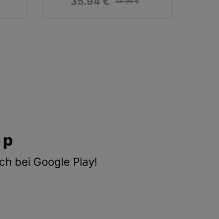
35.94 €
44.94 €
pp
ch bei Google Play!