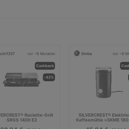
schi1337
vor ~8 Monaten
Simba
vor ~8 M
Cashback
Cas
-42%
VERCREST® Raclette-Grill
SILVERCREST® Elektris
SRGS 1400 E2
Kaffeemühle »SKME 180