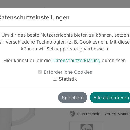
Zum Hauptinhalt springen
ck
Partner
Datenschutzeinstellungen
Um dir das beste Nutzererlebnis bieten zu können, setzen
ir verschiedene Technologien (z. B. Cookies) ein. Mit dies
Cashback
können wir Schnäppo stetig verbessern.
SILVERCREST® 
zum Filtern
Hier kannst du dir die
Datenschutzerklärung
durchlesen.
-16%
Erforderliche Cookies
Statistik
Le
Speichern
Alle akzeptieren
sourcreampie
vor ~9 Monat