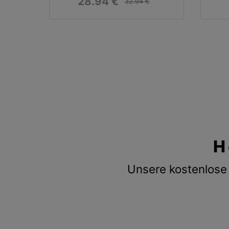
28.94 €
D4«
32.94 €
H
Unsere kostenlose 