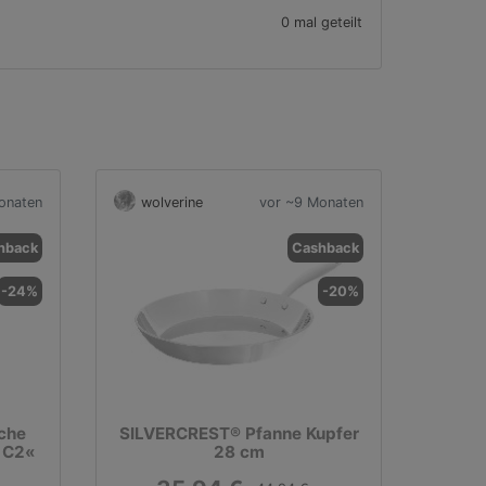
0 mal geteilt
onaten
wolverine
vor ~9 Monaten
hback
Cashback
-24%
-20%
che
SILVERCREST® Pfanne Kupfer
 C2«
28 cm