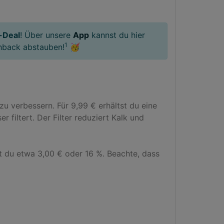
-Deal
! Über unsere
App
kannst du hier
1
hback abstauben!
🥳
 verbessern. Für 9,99 € erhältst du eine 
filtert. Der Filter reduziert Kalk und 
t du etwa 3,00 € oder 16 %. Beachte, dass 