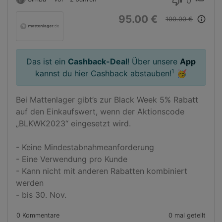
0
thumb_down
95.00 €
info_outline
100.00 €
Das ist ein
Cashback-Deal
! Über unsere
App
1
kannst du hier Cashback abstauben!
🥳
Bei Mattenlager gibt’s zur Black Week 5% Rabatt 
auf den Einkaufswert, wenn der Aktionscode 
„BLKWK2023“ eingesetzt wird.

- Keine Mindestabnahmeanforderung

- Eine Verwendung pro Kunde

- Kann nicht mit anderen Rabatten kombiniert 
werden

- bis 30. Nov.
0 Kommentare
0 mal geteilt