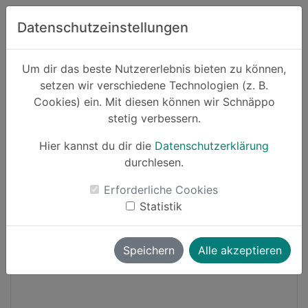
Zum Hauptinhalt springen
Datenschutzeinstellungen
Schnäppo.
Um dir das beste Nutzererlebnis bieten zu können,
Suchen
setzen wir verschiedene Technologien (z. B.
home
Cookies) ein. Mit diesen können wir Schnäppo
Schnäppchen
Wohnen
stetig verbessern.
Hier kannst du dir die
Datenschutzerklärung
Black Friday
Cashback
durchlesen.
-5%
Erforderliche Cookies
Statistik
Speichern
Alle akzeptieren