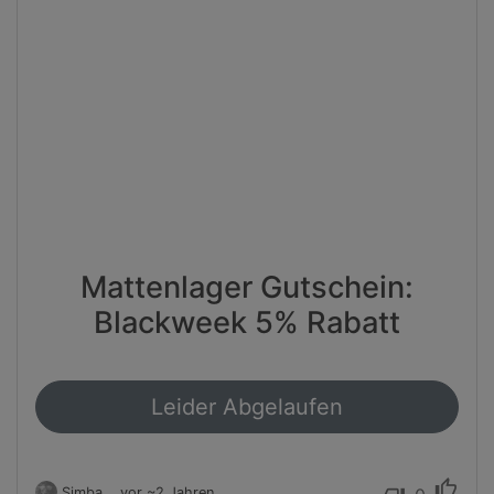
Mattenlager Gutschein:
Blackweek 5% Rabatt
Leider Abgelaufen
thumb_up
Simba
vor ~2 Jahren