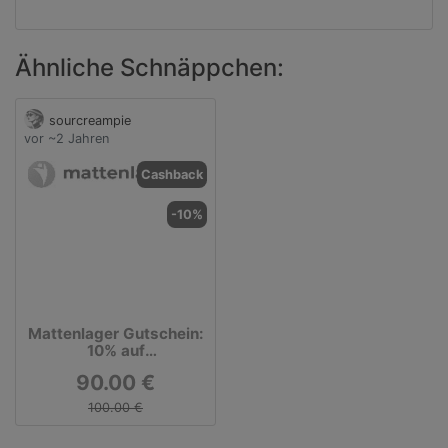
Ähnliche Schnäppchen:
sourcreampie
vor ~2 Jahren
Cashback
-10%
Mattenlager Gutschein:
10% auf
Kinderspielteppiche
90.00 €
100.00 €