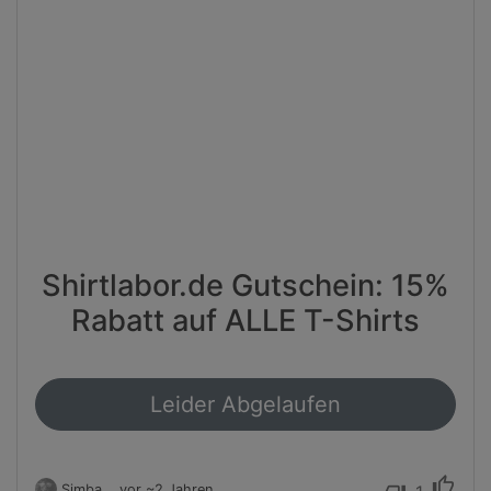
Shirtlabor.de Gutschein: 15%
Rabatt auf ALLE T-Shirts
Leider Abgelaufen
thumb_up
Simba
vor ~2 Jahren