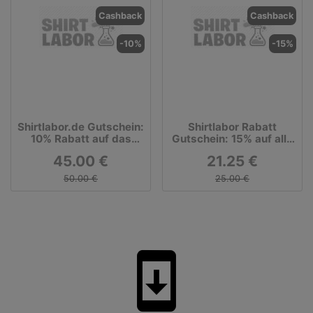
Cashback
Cashback
-10%
-15%
Shirtlabor.de Gutschein:
Shirtlabor Rabatt
10% Rabatt auf das
Gutschein: 15% auf alle
gesamte Sortiment
Accessoires
45.00 €
21.25 €
50.00 €
25.00 €
system_update