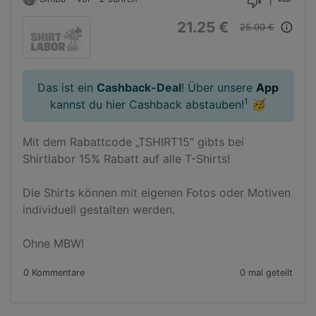
1
thumb_down
21.25 €
info_outline
25.00 €
Das ist ein
Cashback-Deal
! Über unsere
App
1
kannst du hier Cashback abstauben!
🥳
Mit dem Rabattcode „TSHIRT15“ gibts bei 
Shirtlabor 15% Rabatt auf alle T-Shirts! 

Die Shirts können mit eigenen Fotos oder Motiven 
individuell gestalten werden.

Ohne MBW!
0 Kommentare
0 mal geteilt