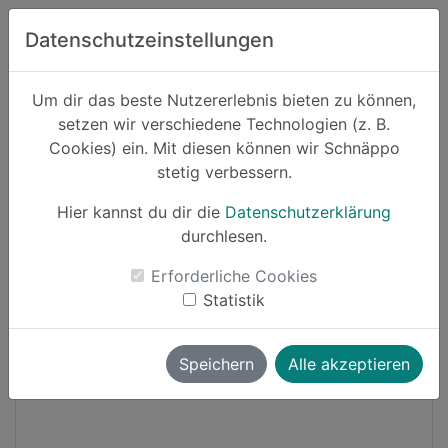
Zum Hauptinhalt springen
Datenschutzeinstellungen
Schnäppo.
Um dir das beste Nutzererlebnis bieten zu können,
Suchen
setzen wir verschiedene Technologien (z. B.
home
Cookies) ein. Mit diesen können wir Schnäppo
Schnäppchen
Sport und Freizeit
stetig verbessern.
Hier kannst du dir die
Datenschutzerklärung
Cashback
durchlesen.
-15%
Erforderliche Cookies
Statistik
Speichern
Alle akzeptieren