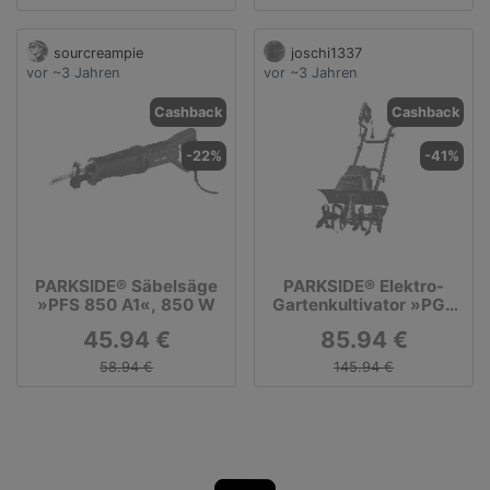
sourcreampie
joschi1337
vor ~3 Jahren
vor ~3 Jahren
Cashback
Cashback
-22%
-41%
PARKSIDE® Säbelsäge
PARKSIDE® Elektro-
»PFS 850 A1«, 850 W
Gartenkultivator »PGK
1500 A1«, 1500 W
45.94 €
85.94 €
58.94 €
145.94 €