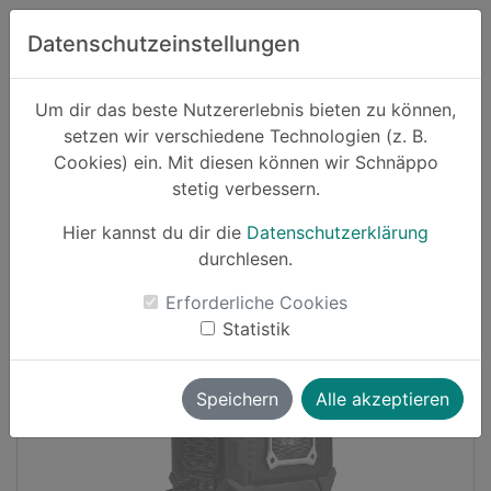
Zum Hauptinhalt springen
Datenschutzeinstellungen
Schnäppo.
Um dir das beste Nutzererlebnis bieten zu können,
Suchen
setzen wir verschiedene Technologien (z. B.
home
Cookies) ein. Mit diesen können wir Schnäppo
Schnäppchen
Haushalt und Garten
stetig verbessern.
Hier kannst du dir die
Datenschutzerklärung
Cashback
durchlesen.
-21%
Erforderliche Cookies
Statistik
Speichern
Alle akzeptieren