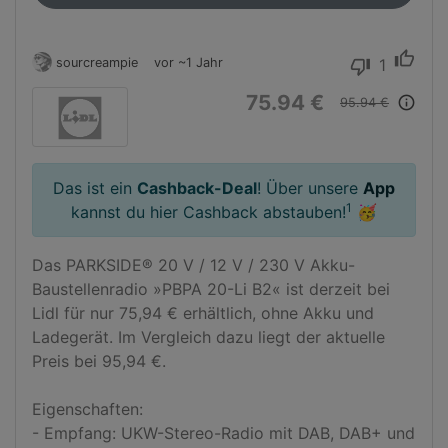
thumb_up
sourcreampie
vor ~1 Jahr
1
thumb_down
75.94 €
info_outline
95.94 €
Das ist ein
Cashback-Deal
! Über unsere
App
1
kannst du hier Cashback abstauben!
🥳
Das PARKSIDE® 20 V / 12 V / 230 V Akku-
Baustellenradio »PBPA 20-Li B2« ist derzeit bei 
Lidl für nur 75,94 € erhältlich, ohne Akku und 
Ladegerät. Im Vergleich dazu liegt der aktuelle 
Preis bei 95,94 €.

Eigenschaften:

- Empfang: UKW-Stereo-Radio mit DAB, DAB+ und 