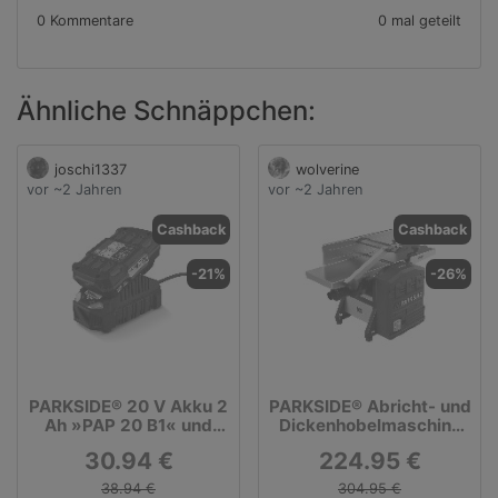
0 Kommentare
0 mal geteilt
Ähnliche Schnäppchen:
joschi1337
wolverine
vor ~2 Jahren
vor ~2 Jahren
Cashback
Cashback
-21%
-26%
PARKSIDE® 20 V Akku 2
PARKSIDE® Abricht- und
Ah »PAP 20 B1« und
Dickenhobelmaschine
Ladegerät 2,4 A »PLG
»PADM 1250 A1«, 1250
30.94 €
224.95 €
20 C1«
W
38.94 €
304.95 €