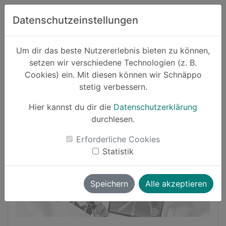
Zum Hauptinhalt springen
Datenschutzeinstellungen
Schnäppo.
Um dir das beste Nutzererlebnis bieten zu können,
Suchen
setzen wir verschiedene Technologien (z. B.
home
Cookies) ein. Mit diesen können wir Schnäppo
Schnäppchen
Haushalt und Garten
stetig verbessern.
Hier kannst du dir die
Datenschutzerklärung
Cashback
durchlesen.
-21%
Erforderliche Cookies
Statistik
Speichern
Alle akzeptieren