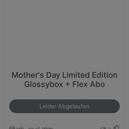
Mother's Day Limited Edition
Glossybox + Flex Abo
Leider Abgelaufen
thumb_up
vallii
vor ~4 Jahren