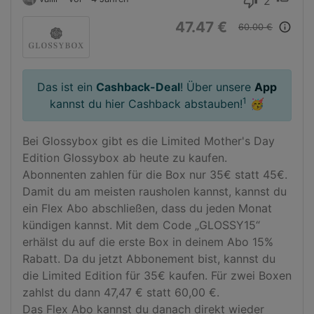
2
thumb_down
47.47 €
info_outline
60.00 €
Das ist ein
Cashback-Deal
! Über unsere
App
1
kannst du hier Cashback abstauben!
🥳
Bei Glossybox gibt es die Limited Mother's Day 
Edition Glossybox ab heute zu kaufen. 
Abonnenten zahlen für die Box nur 35€ statt 45€.

Damit du am meisten rausholen kannst, kannst du 
ein Flex Abo abschließen, dass du jeden Monat 
kündigen kannst. Mit dem Code „GLOSSY15“ 
erhälst du auf die erste Box in deinem Abo 15% 
Rabatt. Da du jetzt Abbonement bist, kannst du 
die Limited Edition für 35€ kaufen. Für zwei Boxen 
zahlst du dann 47,47 € statt 60,00 €.

Das Flex Abo kannst du danach direkt wieder 