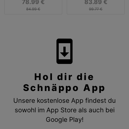
78.99 €
83.89 €
CL18 DIMM
3200 CL18 DIMM
Arbeitsspeicher
Arbeitsspeicher
84.99 €
99.77 €
system_update
Hol dir die
Schnäppo App
Unsere kostenlose App findest du
sowohl im App Store als auch bei
Google Play!