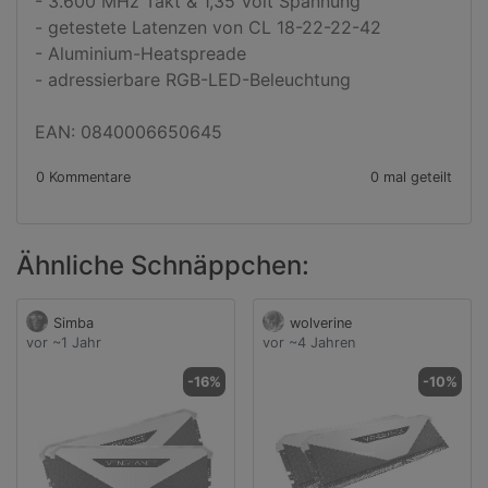
- 3.600 MHz Takt & 1,35 Volt Spannung

- getestete Latenzen von CL 18-22-22-42

- Aluminium-Heatspreade

- adressierbare RGB-LED-Beleuchtung

EAN: 0840006650645
0 Kommentare
0 mal geteilt
Ähnliche Schnäppchen:
Simba
wolverine
vor ~1 Jahr
vor ~4 Jahren
-16%
-10%