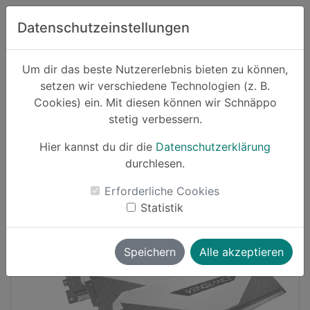
Zum Hauptinhalt springen
Datenschutzeinstellungen
Schnäppo.
Um dir das beste Nutzererlebnis bieten zu können,
Suchen
setzen wir verschiedene Technologien (z. B.
home
Cookies) ein. Mit diesen können wir Schnäppo
Schnäppchen
Elektronik und Computer
stetig verbessern.
Hier kannst du dir die
Datenschutzerklärung
Cashback
durchlesen.
-16%
Erforderliche Cookies
Statistik
Speichern
Alle akzeptieren