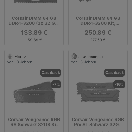
Corsair DIMM 64 GB
Corsair DIMM 64 GB
DDR4-3200 (2x 32 GB)
DDR4-3200 Kit,
Dual-Kit,
Arbeitsspeicher
133.89 €
250.89 €
Arbeitsspeicher
159.89 €
277.60 €
Moritz
sourcreampie
vor ~3 Jahren
vor ~3 Jahren
Cashback
Cashback
-7%
-16%
Corsair Vengeance RGB
Corsair Vengeance RGB
RS Schwarz 32GB Kit
Pro SL Schwarz 32GB
(2x16GB) DDR4-3600
Kit (2x16GB) DDR4-