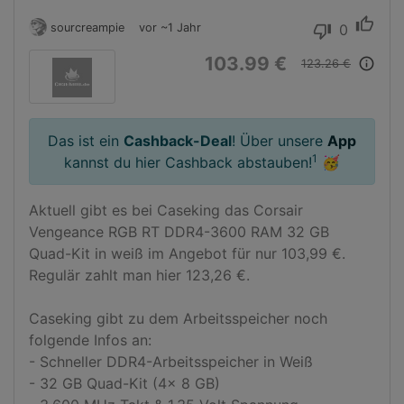
thumb_up
sourcreampie
vor ~1 Jahr
0
thumb_down
103.99 €
info_outline
123.26 €
Das ist ein
Cashback-Deal
! Über unsere
App
1
kannst du hier Cashback abstauben!
🥳
Aktuell gibt es bei Caseking das Corsair 
Vengeance RGB RT DDR4-3600 RAM 32 GB 
Quad-Kit in weiß im Angebot für nur 103,99 €. 
Regulär zahlt man hier 123,26 €.

Caseking gibt zu dem Arbeitsspeicher noch 
folgende Infos an:

- Schneller DDR4-Arbeitsspeicher in Weiß

- 32 GB Quad-Kit (4x 8 GB)
