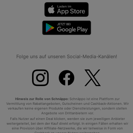
Folge uns auf unseren Social-Media-Kanälen!
Hinweis zur Rolle von Schnäppo:
Schnäppo ist eine Plattform zur
Vermittlung von Rabattangeboten, Gutscheinen und Cashback-Aktionen. Wir
verkaufen keine eigenen Produkte oder Dienstleistungen, sondern stellen
Angebote von Drittanbietern vor.
Falls Nutzer auf einen Deal klicken, werden sie zum jeweiligen Anbieter
weitergeleitet, bei dem der Kauf direkt erfolgt. In einigen Fällen erhalten wir
eine Provision über Affiliate-Netzwerke, die wir teilweise in Form von