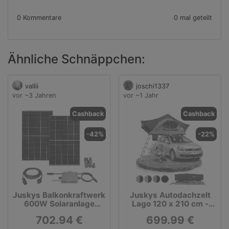
0 Kommentare
0 mal geteilt
Ähnliche Schnäppchen:
vallii
joschi1337
vor ~3 Jahren
vor ~1 Jahr
Cashback
Cashback
-42%
-22%
Juskys Balkonkraftwerk
Juskys Autodachzelt
600W Solaranlage
Lago 120 x 210 cm -
Komplettset
LED-Beleuchtung &
702.94 €
699.99 €
Leiter - Schwarz / Khaki