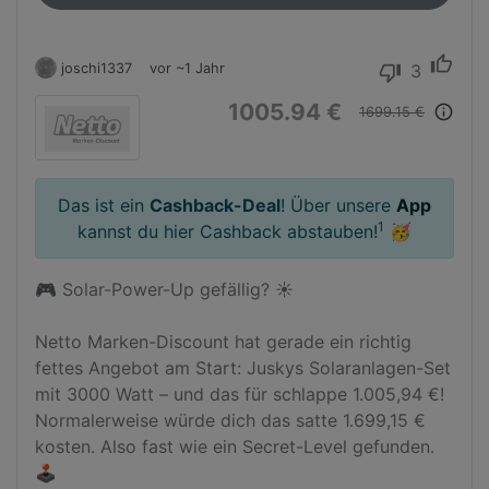
thumb_up
joschi1337
vor ~1 Jahr
3
thumb_down
1005.94 €
info_outline
1699.15 €
Das ist ein
Cashback-Deal
! Über unsere
App
1
kannst du hier Cashback abstauben!
🥳
🎮 Solar-Power-Up gefällig? ☀️

Netto Marken-Discount hat gerade ein richtig 
fettes Angebot am Start: Juskys Solaranlagen-Set 
mit 3000 Watt – und das für schlappe 1.005,94 €! 
Normalerweise würde dich das satte 1.699,15 € 
kosten. Also fast wie ein Secret-Level gefunden. 
🕹️
