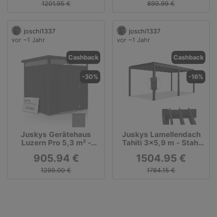
1201.95 €
899.99 €
joschi1337
joschi1337
vor ~1 Jahr
vor ~1 Jahr
Cashback
Cashback
-30%
-16%
Juskys Gerätehaus
Juskys Lamellendach
Luzern Pro 5,3 m² -
Tahiti 3x5,9 m - Stahl
Metall Geräteschuppen
Pergola
905.94 €
1504.95 €
- wetterfest &
abschließbar - Anthrazit
1299.00 €
1784.15 €