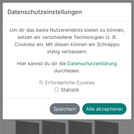
Zum Hauptinhalt springen
Datenschutzeinstellungen
Schnäppo.
Um dir das beste Nutzererlebnis bieten zu können,
Suchen
setzen wir verschiedene Technologien (z. B.
home
Cookies) ein. Mit diesen können wir Schnäppo
Schnäppchen
Haushalt und Garten
stetig verbessern.
Hier kannst du dir die
Datenschutzerklärung
Cashback
durchlesen.
-41%
Erforderliche Cookies
Statistik
Speichern
Alle akzeptieren