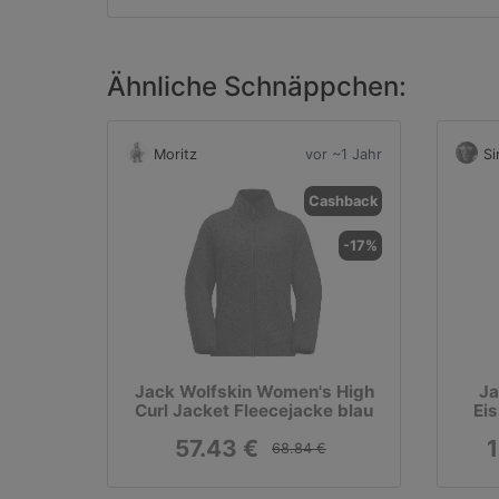
Ähnliche Schnäppchen:
Moritz
vor ~1 Jahr
S
Cashback
-17%
Jack Wolfskin Women's High
Ja
Curl Jacket Fleecejacke blau
Eis
57.43 €
68.84 €