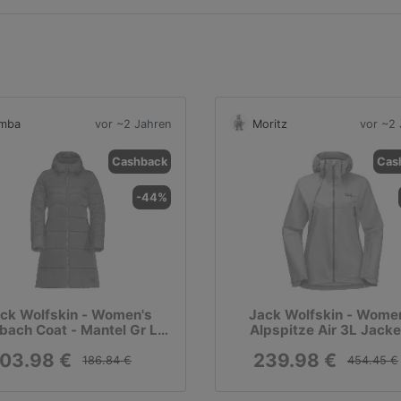
imba
vor ~2 Jahren
Moritz
vor ~2 
Cashback
Cas
-44%
ck Wolfskin - Women's
Jack Wolfskin - Wome
bach Coat - Mantel Gr L
Alpspitze Air 3L Jacke
grau
Skijacke
103.98 €
239.98 €
186.84 €
454.45 €