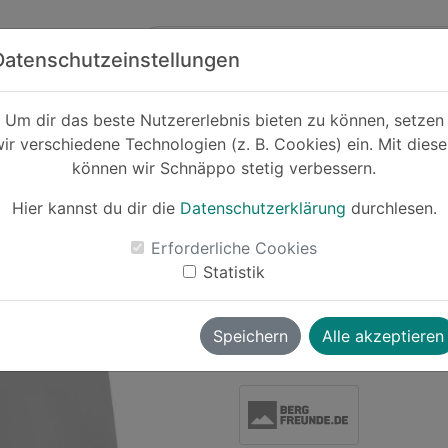
Zum Hauptinhalt springen
ck
Partner
Datenschutzeinstellungen
Um dir das beste Nutzererlebnis bieten zu können, setzen
ir verschiedene Technologien (z. B. Cookies) ein. Mit dies
Cashback
können wir Schnäppo stetig verbessern.
Jack Wolfskin
Sho
Hier kannst du dir die
Datenschutzerklärung
durchlesen.
-26%
Erforderliche Cookies
Statistik
Le
Speichern
Alle akzeptieren
Moritz
vor ~9 Monaten