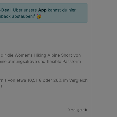
-Deal
! Über unsere
App
kannst du hier
1
hback abstauben!
🥳
ir die Women's Hiking Alpine Short von 
eine atmungsaktive und flexible Passform 
rnis von etwa 10,51 € oder 26% im Vergleich 


0 mal geteilt