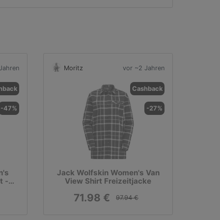
Jahren
Moritz
vor ~2 Jahren
hback
Cashback
-47%
-27%
n's
Jack Wolfskin Women's Van
t -
View Shirt Freizeitjacke
71.98 €
97.94 €