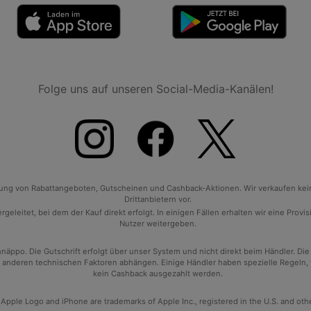
Folge uns auf unseren Social-Media-Kanälen!
tlung von Rabattangeboten, Gutscheinen und Cashback-Aktionen. Wir verkaufen ke
Drittanbietern vor.
geleitet, bei dem der Kauf direkt erfolgt. In einigen Fällen erhalten wir eine Prov
Nutzer weitergeben.
po. Die Gutschrift erfolgt über unser System und nicht direkt beim Händler. Die
anderen technischen Faktoren abhängen. Einige Händler haben spezielle Regeln, wan
kein Cashback ausgezahlt werden.
 Apple Logo and iPhone are trademarks of Apple Inc., registered in the U.S. and oth