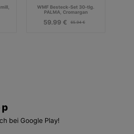
ill,
WMF Besteck-Set 30-tlg.
PALMA, Cromargan
59.99 €
65.94 €
pp
ch bei Google Play!