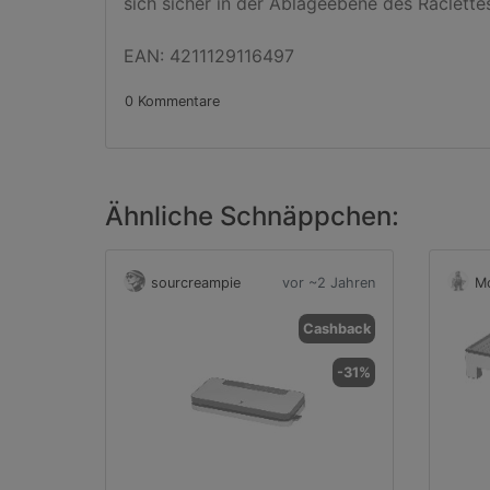
sich sicher in der Ablageebene des Raclettes
EAN: 4211129116497
0 Kommentare
Ähnliche Schnäppchen:
sourcreampie
vor ~2 Jahren
Mo
Cashback
-31%