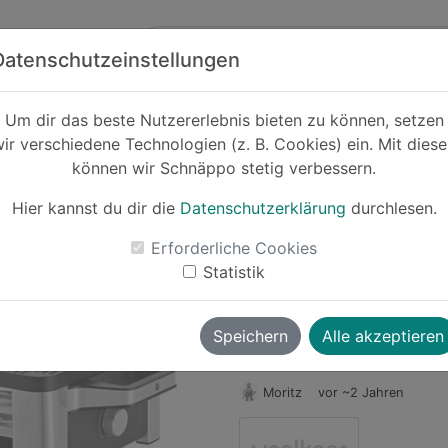
Zum Hauptinhalt springen
ck
Partner
Datenschutzeinstellungen
Um dir das beste Nutzererlebnis bieten zu können, setzen
ir verschiedene Technologien (z. B. Cookies) ein. Mit dies
Cashback
können wir Schnäppo stetig verbessern.
WMF LONO Rac
manueller 
Hier kannst du dir die
Datenschutzerklärung
durchlesen.
-12%
Erforderliche Cookies
Statistik
Le
Speichern
Alle akzeptieren
Moritz
vor ~2 Jahren