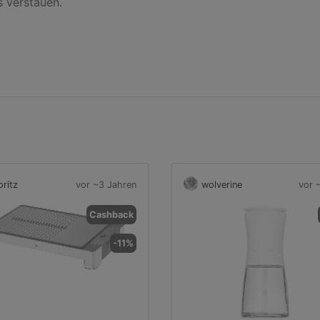
 verstauen.

ritz
vor ~3 Jahren
wolverine
vor 
Cashback
-11%