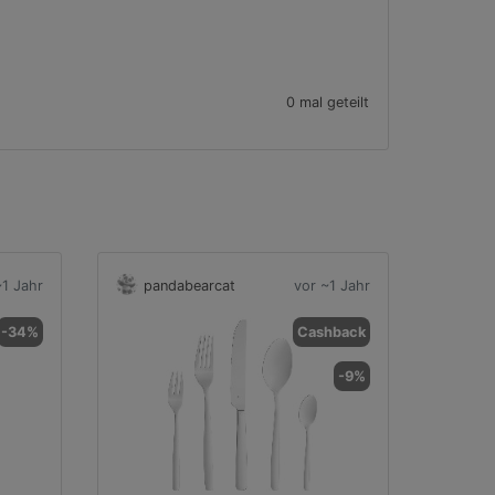
0 mal geteilt
~1 Jahr
pandabearcat
vor ~1 Jahr
-34%
Cashback
-9%