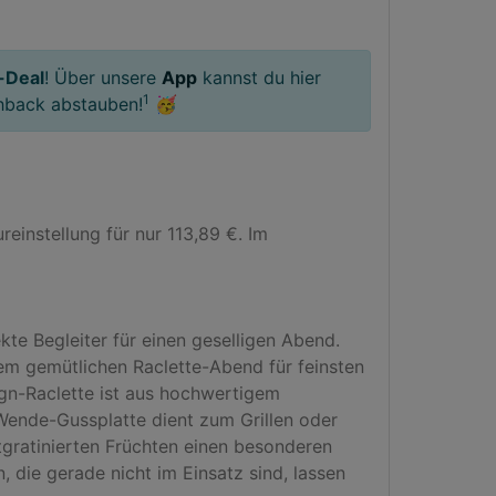
-Deal
! Über unsere
App
kannst du hier
1
hback abstauben!
🥳
nstellung für nur 113,89 €. Im 
kte Begleiter für einen geselligen Abend. 
em gemütlichen Raclette-Abend für feinsten 
gn-Raclette ist aus hochwertigem 
Wende-Gussplatte dient zum Grillen oder 
ratinierten Früchten einen besonderen 
die gerade nicht im Einsatz sind, lassen 