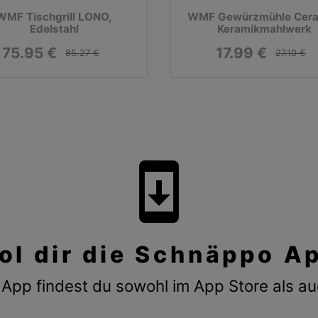
WMF Tischgrill LONO,
WMF Gewürzmühle Ceram
Edelstahl
Keramikmahlwerk
75.95 €
17.99 €
85.27 €
27.10 €
system_update
ol dir die Schnäppo A
App findest du sowohl im App Store als au