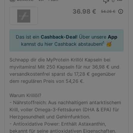
0
thumb_down
36.98 €
info_outline
54.26 €
Das ist ein
Cashback-Deal
! Über unsere
App
1
kannst du hier Cashback abstauben!
🥳
Schnapp dir die MyProtein Krillöl Kapseln bei 
myvitamins! Mit 250 Kapseln für nur 36,98 € und 
versandkostenfrei sparst du 17,28 € gegenüber 
dem regulären Preis von 54,26 €.

Warum Krillöl?

- Nährstoffreich: Aus nachhaltigem antarktischem 
Krill, voller Omega-3-Fettsäuren (DHA & EPA) für 
Herzgesundheit und Gehirnfunktion.

- Antioxidative Power: Enthält Astaxanthin, 
bekannt für seine antioxidativen Eigenschaften.
