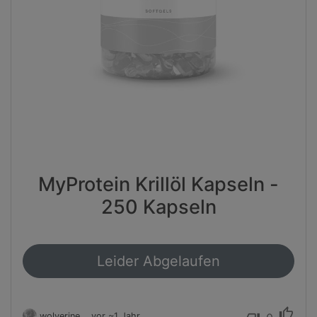
MyProtein Krillöl Kapseln -
250 Kapseln
Leider Abgelaufen
thumb_up
wolverine
vor ~1 Jahr