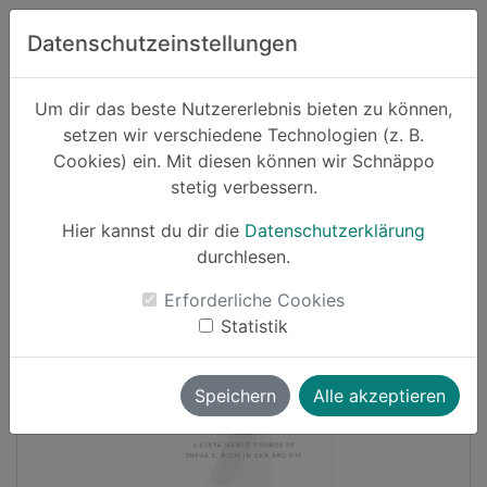
Zum Hauptinhalt springen
Datenschutzeinstellungen
Schnäppo.
Um dir das beste Nutzererlebnis bieten zu können,
Suchen
setzen wir verschiedene Technologien (z. B.
home
Cookies) ein. Mit diesen können wir Schnäppo
Schnäppchen
Lebensmittel und Getränke
stetig verbessern.
Hier kannst du dir die
Datenschutzerklärung
Cashback
durchlesen.
-32%
Erforderliche Cookies
Statistik
Speichern
Alle akzeptieren