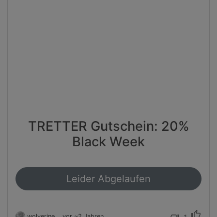
TRETTER Gutschein: 20%
Black Week
Leider Abgelaufen
thumb_up
wolverine
vor ~2 Jahren