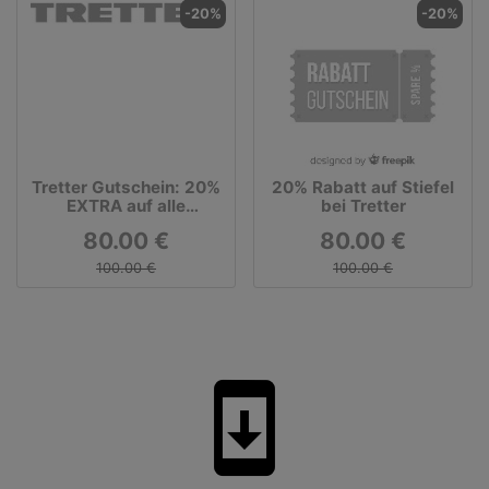
-20%
-20%
Tretter Gutschein: 20%
20% Rabatt auf Stiefel
EXTRA auf alle
bei Tretter
reduzierten Artikel
80.00 €
80.00 €
100.00 €
100.00 €
system_update