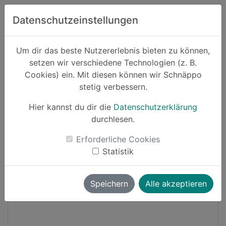
Zum Hauptinhalt springen
Datenschutzeinstellungen
Schnäppo.
Um dir das beste Nutzererlebnis bieten zu können,
Suchen
setzen wir verschiedene Technologien (z. B.
home
Cookies) ein. Mit diesen können wir Schnäppo
Schnäppchen
Mode
stetig verbessern.
Hier kannst du dir die
Datenschutzerklärung
Black Friday
-20%
durchlesen.
Erforderliche Cookies
Statistik
Speichern
Alle akzeptieren