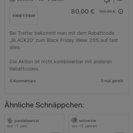
1
thumb_down
80.00 €
info_outline
100.00 €
Bei Tretter bekommt man mit dem Rabattcode 
„BLACK20“ zum Black Friday Week 20% auf fast 
alles.

Die Aktion ist nicht kombinierbar mit anderen 
Rabattcodes.
0 Kommentare
0 mal geteilt
Ähnliche Schnäppchen:
pandabearcat
wolverine
vor ~1 Jahr
vor ~3 Jahren