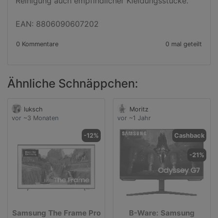
Reinigung auch empfindlicher Kleidungsstücke.

EAN: 8806090607202
0 Kommentare
0 mal geteilt
Ähnliche Schnäppchen:
luksch
Moritz
vor ~3 Monaten
vor ~1 Jahr
-12%
Cashback
-21%
Samsung The Frame Pro
B-Ware: Samsung