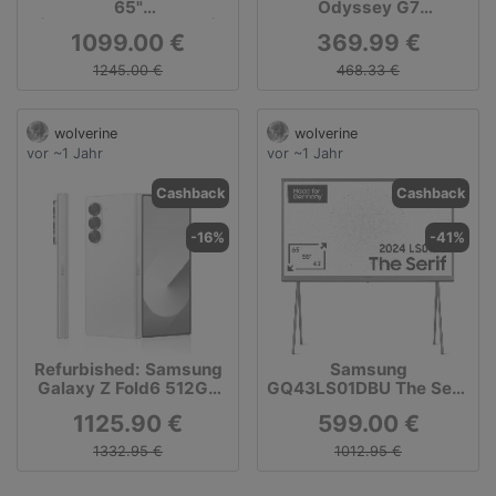
65"
Odyssey G7
(GQ65LS03FWUXZG)
S32BG700EU Smart
1099.00 €
369.99 €
bei Alternate für 1.099 €
Gaming Monitor, 32 Zoll
1245.00 €
468.33 €
wolverine
wolverine
vor ~1 Jahr
vor ~1 Jahr
Cashback
Cashback
-16%
-41%
Refurbished: Samsung
Samsung
Galaxy Z Fold6 512GB
GQ43LS01DBU The Serif
pink
(2024) 43" QLED-TV / G
1125.90 €
599.00 €
1332.95 €
1012.95 €