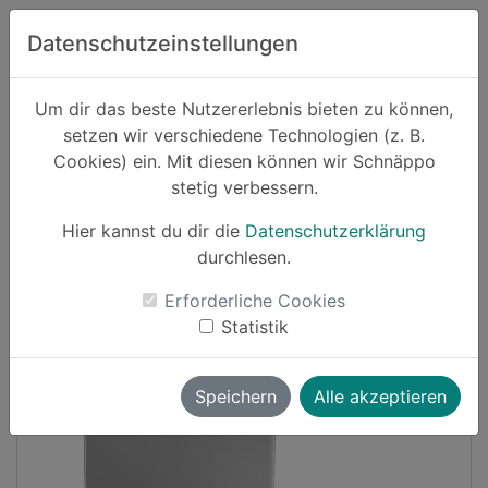
Zum Hauptinhalt springen
Datenschutzeinstellungen
Schnäppo.
Um dir das beste Nutzererlebnis bieten zu können,
Suchen
setzen wir verschiedene Technologien (z. B.
home
Cookies) ein. Mit diesen können wir Schnäppo
Schnäppchen
Haushalt und Garten
stetig verbessern.
Hier kannst du dir die
Datenschutzerklärung
Cashback
durchlesen.
-20%
Erforderliche Cookies
Statistik
Speichern
Alle akzeptieren