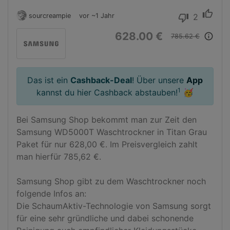
thumb_up
sourcreampie
vor ~1 Jahr
2
thumb_down
628.00 €
info_outline
785.62 €
Das ist ein
Cashback-Deal
! Über unsere
App
1
kannst du hier Cashback abstauben!
🥳
Bei Samsung Shop bekommt man zur Zeit den 
Samsung WD5000T Waschtrockner in Titan Grau 
Paket für nur 628,00 €. Im Preisvergleich zahlt 
man hierfür 785,62 €.

Samsung Shop gibt zu dem Waschtrockner noch 
folgende Infos an:

Die SchaumAktiv-Technologie von Samsung sorgt 
für eine sehr gründliche und dabei schonende 