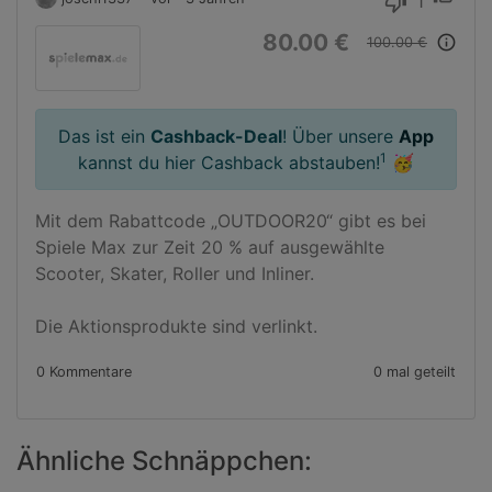
1
thumb_down
80.00 €
info_outline
100.00 €
Das ist ein
Cashback-Deal
! Über unsere
App
1
kannst du hier Cashback abstauben!
🥳
Mit dem Rabattcode „OUTDOOR20“ gibt es bei 
Spiele Max zur Zeit 20 % auf ausgewählte 
Scooter, Skater, Roller und Inliner.

Die Aktionsprodukte sind verlinkt.
0 Kommentare
0 mal geteilt
Ähnliche Schnäppchen: