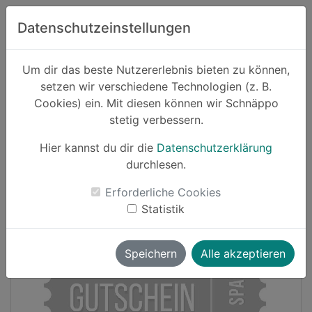
Zum Hauptinhalt springen
Datenschutzeinstellungen
Schnäppo.
Um dir das beste Nutzererlebnis bieten zu können,
Suchen
setzen wir verschiedene Technologien (z. B.
home
Cookies) ein. Mit diesen können wir Schnäppo
Schnäppchen
Sport und Freizeit
stetig verbessern.
Hier kannst du dir die
Datenschutzerklärung
Cashback
durchlesen.
-20%
Erforderliche Cookies
Statistik
Speichern
Alle akzeptieren