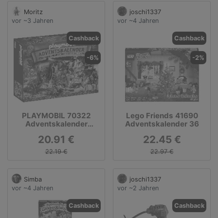
Moritz
joschi1337
vor ~3 Jahren
vor ~4 Jahren
Cashback
Cashback
-6%
-2%
PLAYMOBIL 70322
Lego Friends 41690
Adventskalender
Adventskalender 36
Schatzsuche Pirat.
20.91 €
22.45 €
22.19 €
22.97 €
Simba
joschi1337
vor ~4 Jahren
vor ~2 Jahren
Cashback
Cashback