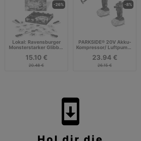
-26%
-8%
Lokal: Ravensburger
PARKSIDE® 20V Akku-
Monsterstarker Glibber
Kompressor/ Luftpumpe
Klatsch
»PAK 20-Li B2«, ohne
15.10 €
23.94 €
Akku und Ladegerät
20.48 €
26.15 €
system_update
Hol dir die