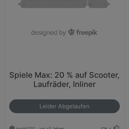
Spiele Max: 20 % auf Scooter,
Laufräder, Inliner
Leider Abgelaufen
thumb_up
joschi1337
vor ~3 Jahren