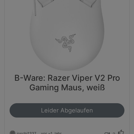
B-Ware: Razer Viper V2 Pro
Gaming Maus, weiß
Leider Abgelaufen
thumb_up
joschi1337
vor ~1 Jahr