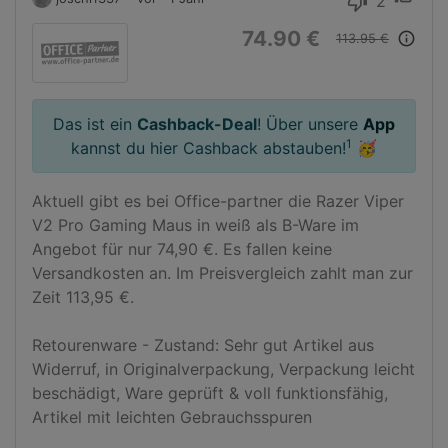
2
thumb_down
74.90 €
info_outline
113.95 €
Das ist ein
Cashback-Deal
! Über unsere
App
1
kannst du hier Cashback abstauben!
🥳
Aktuell gibt es bei Office-partner die Razer Viper 
V2 Pro Gaming Maus in weiß als B-Ware im 
Angebot für nur 74,90 €. Es fallen keine 
Versandkosten an. Im Preisvergleich zahlt man zur 
Zeit 113,95 €.

Retourenware - Zustand: Sehr gut Artikel aus 
Widerruf, in Originalverpackung, Verpackung leicht 
beschädigt, Ware geprüft & voll funktionsfähig, 
Artikel mit leichten Gebrauchsspuren
