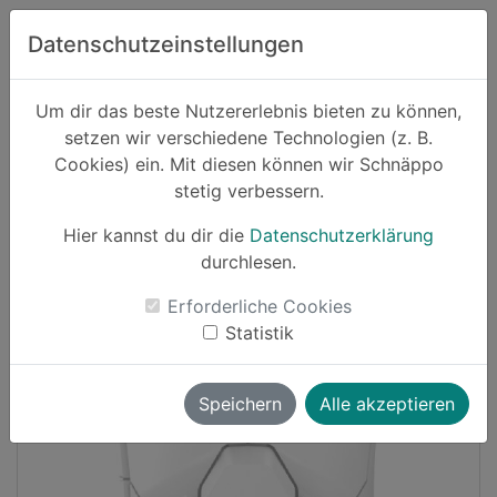
Zum Hauptinhalt springen
Datenschutzeinstellungen
Schnäppo.
Um dir das beste Nutzererlebnis bieten zu können,
Suchen
setzen wir verschiedene Technologien (z. B.
home
Cookies) ein. Mit diesen können wir Schnäppo
Schnäppchen
Elektronik und Computer
stetig verbessern.
Hier kannst du dir die
Datenschutzerklärung
Cashback
durchlesen.
-34%
Erforderliche Cookies
Statistik
Speichern
Alle akzeptieren