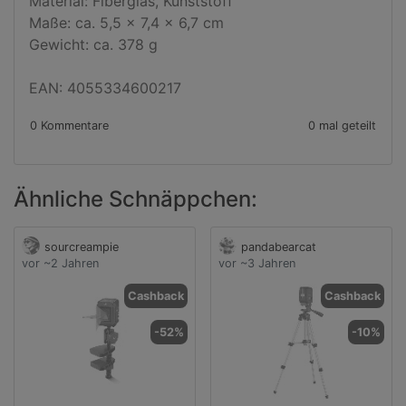
Material: Fiberglas, Kunststoff 

Maße: ca. 5,5 x 7,4 x 6,7 cm 

Gewicht: ca. 378 g

EAN: 4055334600217
0 Kommentare
0 mal geteilt
Ähnliche Schnäppchen:
sourcreampie
pandabearcat
vor ~2 Jahren
vor ~3 Jahren
Cashback
Cashback
-52%
-10%