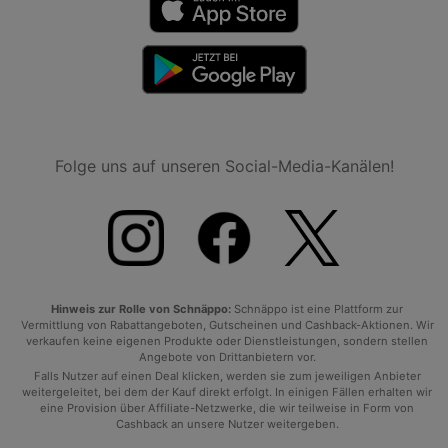
Folge uns auf unseren Social-Media-Kanälen!
Hinweis zur Rolle von Schnäppo:
Schnäppo ist eine Plattform zur
Vermittlung von Rabattangeboten, Gutscheinen und Cashback-Aktionen. Wir
verkaufen keine eigenen Produkte oder Dienstleistungen, sondern stellen
Angebote von Drittanbietern vor.
Falls Nutzer auf einen Deal klicken, werden sie zum jeweiligen Anbieter
weitergeleitet, bei dem der Kauf direkt erfolgt. In einigen Fällen erhalten wir
eine Provision über Affiliate-Netzwerke, die wir teilweise in Form von
Cashback an unsere Nutzer weitergeben.