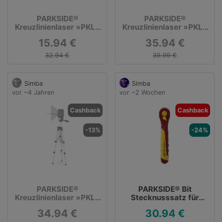
PARKSIDE®
PARKSIDE®
Kreuzlinienlaser »PKLL
Kreuzlinienlaser »PKLL
7 E4«, mit Klemme
10 B3«, mit Stativ
15.94 €
35.94 €
32.94 €
39.99 €
Simba
Simba
vor ~4 Jahren
vor ~2 Wochen
Cashback
Cashback
-13%
-24%
PARKSIDE®
PARKSIDE® Bit
Kreuzlinienlaser »PKLL
Stecknusssatz für
10 B3«, mit Stativ
30,94 €
34.94 €
30.94 €