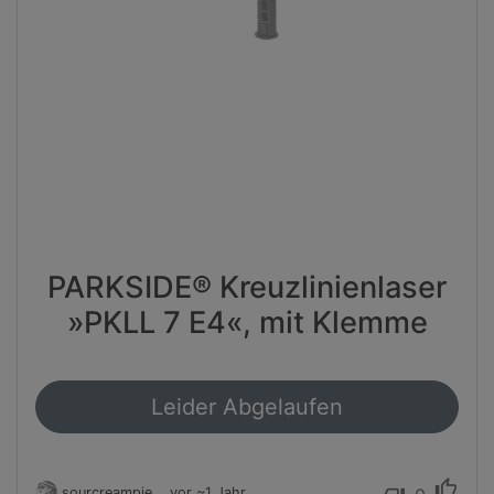
PARKSIDE® Kreuzlinienlaser
»PKLL 7 E4«, mit Klemme
Leider Abgelaufen
thumb_up
sourcreampie
vor ~1 Jahr