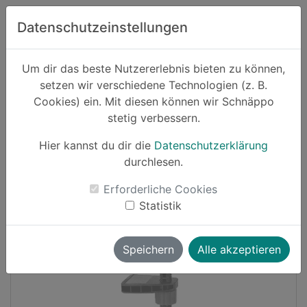
Zum Hauptinhalt springen
Datenschutzeinstellungen
Schnäppo.
Um dir das beste Nutzererlebnis bieten zu können,
Suchen
setzen wir verschiedene Technologien (z. B.
home
Cookies) ein. Mit diesen können wir Schnäppo
Schnäppchen
Haushalt und Garten
stetig verbessern.
Hier kannst du dir die
Datenschutzerklärung
Cashback
durchlesen.
-23%
Erforderliche Cookies
Statistik
Speichern
Alle akzeptieren