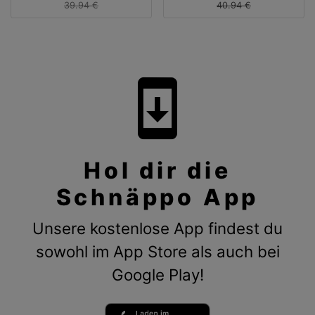
39.94 €
40.94 €
system_update
Hol dir die
Schnäppo App
Unsere kostenlose App findest du
sowohl im App Store als auch bei
Google Play!