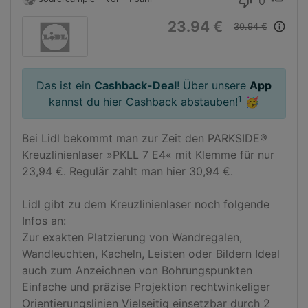
0
thumb_down
23.94 €
info_outline
30.94 €
Das ist ein
Cashback-Deal
! Über unsere
App
1
kannst du hier Cashback abstauben!
🥳
Bei Lidl bekommt man zur Zeit den PARKSIDE® 
Kreuzlinienlaser »PKLL 7 E4« mit Klemme für nur 
23,94 €. Regulär zahlt man hier 30,94 €.

Lidl gibt zu dem Kreuzlinienlaser noch folgende 
Infos an:

Zur exakten Platzierung von Wandregalen, 
Wandleuchten, Kacheln, Leisten oder Bildern Ideal 
auch zum Anzeichnen von Bohrungspunkten 
Einfache und präzise Projektion rechtwinkeliger 
Orientierungslinien Vielseitig einsetzbar durch 2 