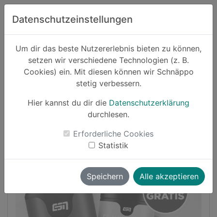
Zum Hauptinhalt springen
Datenschutzeinstellungen
Schnäppo.
Um dir das beste Nutzererlebnis bieten zu können,
Suchen
setzen wir verschiedene Technologien (z. B.
home
Cookies) ein. Mit diesen können wir Schnäppo
Schnäppchen
Sport und Freizeit
stetig verbessern.
Hier kannst du dir die
Datenschutzerklärung
Cashback
durchlesen.
-23%
Erforderliche Cookies
Statistik
Speichern
Alle akzeptieren