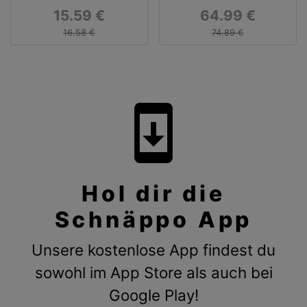
Metallbohrer-Set 6-
Schloss Arendelle
15.59 €
64.99 €
teilig
16.58 €
74.89 €
system_update
Hol dir die
Schnäppo App
Unsere kostenlose App findest du
sowohl im App Store als auch bei
Google Play!