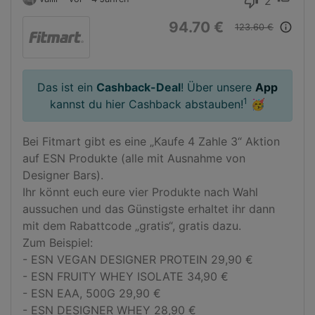
2
thumb_down
94.70 €
info_outline
123.60 €
Das ist ein
Cashback-Deal
! Über unsere
App
1
kannst du hier Cashback abstauben!
🥳
Bei Fitmart gibt es eine „Kaufe 4 Zahle 3“ Aktion 
auf ESN Produkte (alle mit Ausnahme von 
Designer Bars).

Ihr könnt euch eure vier Produkte nach Wahl 
aussuchen und das Günstigste erhaltet ihr dann 
mit dem Rabattcode „gratis“, gratis dazu.

Zum Beispiel:

- ESN VEGAN DESIGNER PROTEIN 29,90 €

- ESN FRUITY WHEY ISOLATE 34,90 €

- ESN EAA, 500G 29,90 €

- ESN DESIGNER WHEY 28,90 €
