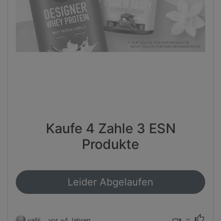
Kaufe 4 Zahle 3 ESN
Produkte
Leider Abgelaufen
thumb_up
vallii
vor ~4 Jahren