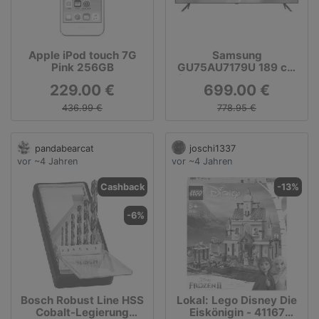
Apple iPod touch 7G
Samsung
Pink 256GB
GU75AU7179U 189 cm
(75") LCD-TV mit LED-
229.00 €
699.00 €
Technik titan grau / G
436.99 €
778.95 €
pandabearcat
joschi1337
vor ~4 Jahren
vor ~4 Jahren
Cashback
-13%
-6%
Bosch Robust Line HSS
Lokal: Lego Disney Die
Cobalt-Legierung
Eiskönigin - 41167