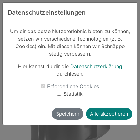
Zum Hauptinhalt springen
Datenschutzeinstellungen
Schnäppo.
Um dir das beste Nutzererlebnis bieten zu können,
Suchen
setzen wir verschiedene Technologien (z. B.
home
Cookies) ein. Mit diesen können wir Schnäppo
Schnäppchen
Haushalt und Garten
stetig verbessern.
Hier kannst du dir die
Datenschutzerklärung
Cashback
durchlesen.
-26%
Erforderliche Cookies
Statistik
Speichern
Alle akzeptieren