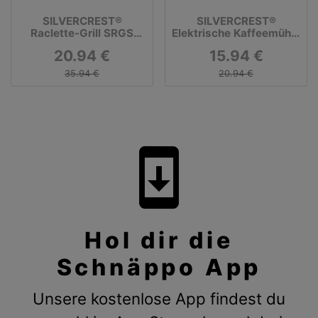
SILVERCREST®
SILVERCREST®
Raclette-Grill SRGS
Elektrische Kaffeemühle
1400 E2
»SKME 180 C2«
20.94 €
15.94 €
35.94 €
20.94 €
system_update
Hol dir die
Schnäppo App
Unsere kostenlose App findest du