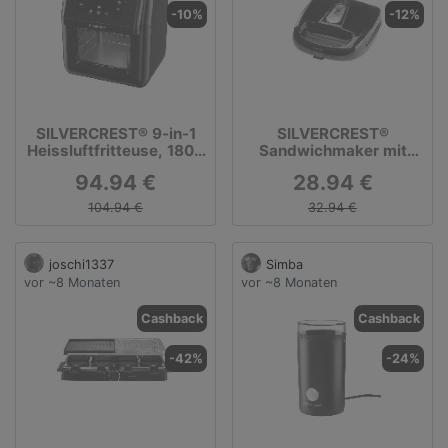
-10%
-12%
SILVERCREST® 9-in-1
SILVERCREST®
Heissluftfritteuse, 1800
Sandwichmaker mit
Watt
Wechselplatten »SSMW
94.94 €
28.94 €
750 D4«
104.94 €
32.94 €
joschi1337
Simba
vor ~8 Monaten
vor ~8 Monaten
Cashback
Cashback
-42%
-24%