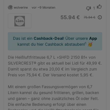
thumb_up
wolverine
vor ~9 Monaten
1
thumb_down
55.94 €
info_outline
75.94 €
Das ist ein
Cashback-Deal
! Über unsere
App
1
kannst du hier Cashback abstauben!
🥳
Die Heißluftfritteuse 6,7 L »SHFD 2150 B1« von 
SILVERCREST® gibt es aktuell bei Lidl für 49,99 €. 
Damit sparst du etwa 20,00 € im Vergleich zum 
Preis von 75,94 €. Der Versand kostet 5,95 €. 

Mit einem großen Fassungsvermögen von 6,7 
Litern kannst du gesund frittieren, grillen, backen 
und garen – ganz ohne zusätzliches Öl oder Fett. 
Die einfache Bedienung erfolgt über einen 