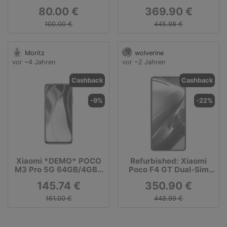
Online-Deal
stealth black
80.00 €
369.90 €
100.00 €
445.98 €
Moritz
wolverine
vor ~4 Jahren
vor ~2 Jahren
Cashback
Cashback
-9%
-22%
Xiaomi *DEMO* POCO
Refurbished: Xiaomi
M3 Pro 5G 64GB/4GB -
Poco F4 GT Dual-Sim
Black Power
8GB 5G 128GB stealth
145.74 €
350.90 €
black
161.00 €
448.99 €