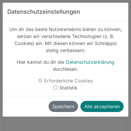
Zum Hauptinhalt springen
Datenschutzeinstellungen
Schnäppo.
Um dir das beste Nutzererlebnis bieten zu können,
Suchen
setzen wir verschiedene Technologien (z. B.
home
Cookies) ein. Mit diesen können wir Schnäppo
Schnäppchen
Haushalt und Garten
stetig verbessern.
Hier kannst du dir die
Datenschutzerklärung
Black Friday
Cashback
durchlesen.
-10%
Erforderliche Cookies
Statistik
Speichern
Alle akzeptieren