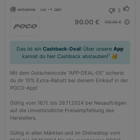
thumb_up
wolverine
vor ~1 Jahr
3
thumb_down
90.00 €
info_outline
100.00 €
Das ist ein
Cashback-Deal
! Über unsere
App
1
kannst du hier Cashback abstauben!
🥳
Mit dem Gutscheincode "APP-DEAL-05" sicherst 
du dir 10% Extra-Rabatt bei deinem Einkauf in der 
POCO-App!

Gültig vom 16.11. bis 28.11.2024 bei Neuaufträgen 
auf die Unverbindliche Preisempfehlung des 
Herstellers.

Gültig in allen Märkten und im Onlineshop vom 