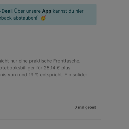
-Deal
! Über unsere
App
kannst du hier
1
hback abstauben!
🥳
cht nur eine praktische Fronttasche, 
ebooksbilliger für 25,14 € plus 
s von rund 19 % entspricht. Ein solider 
0 mal geteilt