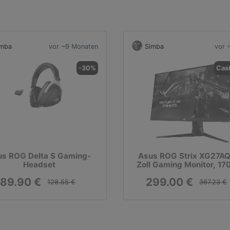
imba
vor ~9 Monaten
Simba
vor 
-30%
Cas
us ROG Delta S Gaming-
Asus ROG Strix XG27AQ
Headset
Zoll Gaming Monitor, 17
IPS, G-SYNC
89.90 €
299.00 €
128.55 €
367.23 €