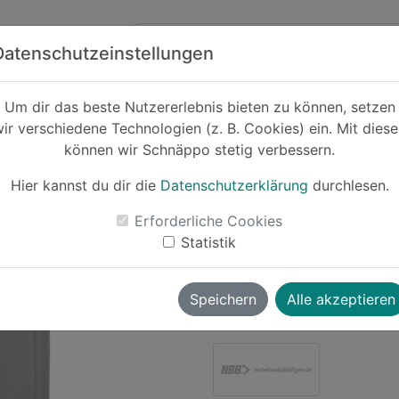
Zum Hauptinhalt springen
ck
Partner
Datenschutzeinstellungen
er
Um dir das beste Nutzererlebnis bieten zu können, setzen
ir verschiedene Technologien (z. B. Cookies) ein. Mit dies
Cashback
können wir Schnäppo stetig verbessern.
Asus ROG
Holo
Hier kannst du dir die
Datenschutzerklärung
durchlesen.
-19%
Erforderliche Cookies
Statistik
Le
Speichern
Alle akzeptieren
wolverine
vor ~9 Monaten