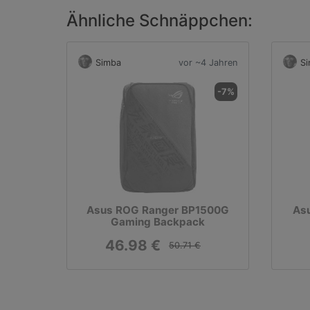
Ähnliche Schnäppchen:
Simba
vor ~4 Jahren
S
-7%
Asus ROG Ranger BP1500G
As
Gaming Backpack
46.98 €
50.71 €