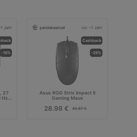
~1 Jahr
pandabearcat
vor ~1 Jahr
hback
Cashback
-19%
-29%
, 27
Asus ROG Strix Impact II
0 Hz,
Gaming Maus
28.98 €
40.87 €