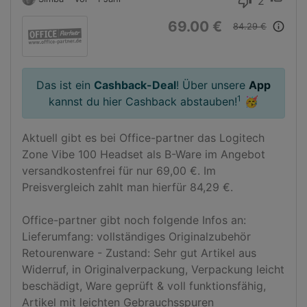
2
thumb_down
69.00 €
info_outline
84.29 €
Das ist ein
Cashback-Deal
! Über unsere
App
1
kannst du hier Cashback abstauben!
🥳
Aktuell gibt es bei Office-partner das Logitech 
Zone Vibe 100 Headset als B-Ware im Angebot 
versandkostenfrei für nur 69,00 €. Im 
Preisvergleich zahlt man hierfür 84,29 €.

Office-partner gibt noch folgende Infos an:

Lieferumfang: vollständiges Originalzubehör

Retourenware - Zustand: Sehr gut Artikel aus 
Widerruf, in Originalverpackung, Verpackung leicht 
beschädigt, Ware geprüft & voll funktionsfähig, 
Artikel mit leichten Gebrauchsspuren
