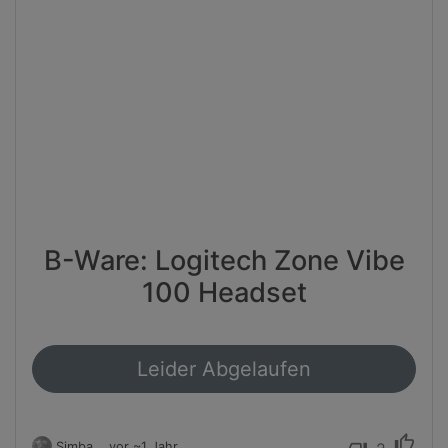
B-Ware: Logitech Zone Vibe
100 Headset
Leider Abgelaufen
thumb_up
Simba
vor ~1 Jahr