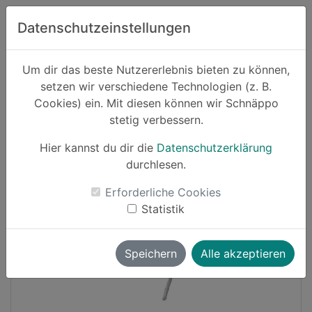
Zum Hauptinhalt springen
Datenschutzeinstellungen
Schnäppo.
Um dir das beste Nutzererlebnis bieten zu können,
Suchen
setzen wir verschiedene Technologien (z. B.
home
Cookies) ein. Mit diesen können wir Schnäppo
Schnäppchen
Elektronik und Computer
stetig verbessern.
Hier kannst du dir die
Datenschutzerklärung
Cashback
durchlesen.
-18%
Erforderliche Cookies
Statistik
Speichern
Alle akzeptieren