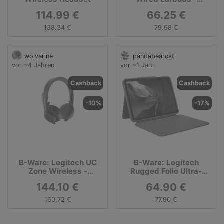
Headset - im Ohr -
114.99 €
66.25 €
kabelgebunden - 3,5
mm Stecker -
138.34 €
79.98 €
Geräuschisolierung -
Graphite - Zertifiziert
für Microsoft Teams
wolverine
pandabearcat
vor ~4 Jahren
vor ~1 Jahr
Cashback
Cashback
-10%
-17%
B-Ware: Logitech UC
B-Ware: Logitech
Zone Wireless -
Rugged Folio Ultra-
Headset - On-Ear -
Schutzcase mit Tastatur
144.10 €
64.90 €
Bluetooth - kabellos -
aktive
160.72 €
77.90 €
Rauschunterdrückung
(981-000914)