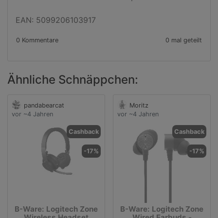
EAN: 5099206103917
0 Kommentare
0 mal geteilt
Ähnliche Schnäppchen:
pandabearcat
Moritz
vor ~4 Jahren
vor ~4 Jahren
Cashback
Cashback
-17%
-17%
B-Ware: Logitech Zone
B-Ware: Logitech Zone
Wireless Headset
Wired Earbuds -