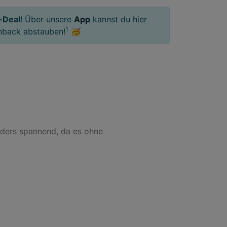
-Deal
! Über unsere
App
kannst du hier
1
hback abstauben!
🥳
ders spannend, da es ohne 