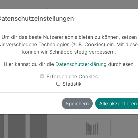
Zum Hauptinhalt springen
ck
Partner
Datenschutzeinstellungen
Um dir das beste Nutzererlebnis bieten zu können, setzen
ir verschiedene Technologien (z. B. Cookies) ein. Mit dies
Cashback
können wir Schnäppo stetig verbessern.
Marktkauf Gu
ausg
Hier kannst du dir die
Datenschutzerklärung
durchlesen.
-5%
Erforderliche Cookies
Statistik
Le
Speichern
Alle akzeptieren
Moritz
vor ~1 Jahr