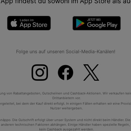
App findest du sowohl im App Store als au
Folge uns auf unseren Social-Media-Kanälen!
tlung von Rabattangeboten, Gutscheinen und Cashback-Aktionen. Wir verkaufen ke
Drittanbietern vor.
geleitet, bei dem der Kauf direkt erfolgt. In einigen Fällen erhalten wir eine Prov
Nutzer weitergeben.
po. Die Gutschrift erfolgt über unser System und nicht direkt beim Händler. Die
anderen technischen Faktoren abhängen. Einige Händler haben spezielle Regeln, wan
kein Cashback ausgezahlt werden.