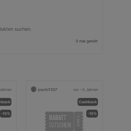
dukten suchen.
0 mal geteilt
Jahren
joschi1337
vor ~2 Jahren
hback
Cashback
-10%
-10%