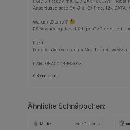
PCIe 5.1 ready mit 12V-2x6 (600W) – ideal f
Anschlüsse satt: 3x 8(6+2) Pins, 12x SATA, 
Warum „Demo“? 🤔

Rücksendung, beschädigte OVP oder evtl. mal
Fazit:

Für alle, die ein starkes Netzteil mit weiße
EAN: 0840006668015
0 Kommentare
Ähnliche Schnäppchen:
Moritz
vor ~2 Jahren
so