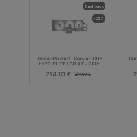
Cashback
-23%
Demo-Produkt: Corsair iCUE
Cor
H170i ELITE LCD XT - CPU-
Wasserkühlung
214.10 €
2
277.89 €