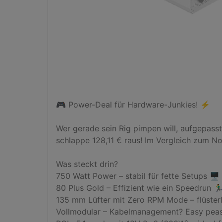
🎮 Power-Deal für Hardware-Junkies! ⚡

Wer gerade sein Rig pimpen will, aufgepass
schlappe 128,11 € raus! Im Vergleich zum No
Was steckt drin?

750 Watt Power – stabil für fette Setups 🖥️

80 Plus Gold – Effizient wie ein Speedrun 🏃‍♂️
135 mm Lüfter mit Zero RPM Mode – flüsterle
Vollmodular – Kabelmanagement? Easy peas