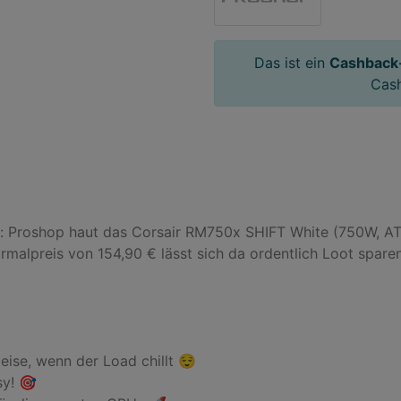
Das ist ein
Cashback
Cas
t: Proshop haut das Corsair RM750x SHIFT White (750W, ATX
rmalpreis von 154,90 € lässt sich da ordentlich Loot sparen


ise, wenn der Load chillt 😌

y! 🎯
