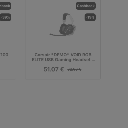
hback
Cashback
-39%
-19%
T100
Corsair *DEMO* VOID RGB
ELITE USB Gaming Headset -
White
51.07 €
62.90 €