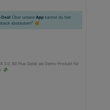
-Deal
! Über unsere
App
kannst du hier
1
hback abstauben!
🥳
 3.0, 80 Plus Gold) als Demo-Produkt für 
. 💸
