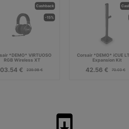
Cashback
Cas
-15%
sair *DEMO* VIRTUOSO
Corsair *DEMO* iCUE L
RGB Wireless XT
Expansion Kit
03.54 €
42.56 €
239.98 €
70.03 €
system_update