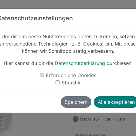
Zum Hauptinhalt springen
ck
Partner
Datenschutzeinstellungen
er
Um dir das beste Nutzererlebnis bieten zu können, setzen
ir verschiedene Technologien (z. B. Cookies) ein. Mit dies
Cashback
können wir Schnäppo stetig verbessern.
Demo-Produkt
White Netztei
Hier kannst du dir die
Datenschutzerklärung
durchlesen.
-17%
ATX 3.0 - 80
Erforderliche Cookies
Statistik
Le
Speichern
Alle akzeptieren
joschi1337
vor ~1 Jahr