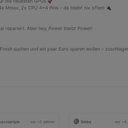
ür die neuesten GPUs 🚀

4x Molex, 2x CPU 4+4 Pins – da bleibt nix offen! 🔌

 repariert. Aber hey, Power bleibt Power!

m Finish suchen und ein paar Euro sparen wollen – zuschlagen
urcreampie
vor ~3 Jahren
Simba
vor ~4 