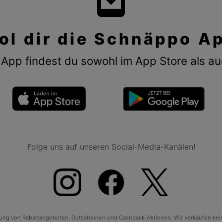
ol dir die Schnäppo A
App findest du sowohl im App Store als au
Folge uns auf unseren Social-Media-Kanälen!
tlung von Rabattangeboten, Gutscheinen und Cashback-Aktionen. Wir verkaufen ke