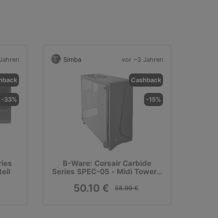
Jahren
Simba
vor ~3 Jahren
hback
Cashback
-33%
-15%
ries
B-Ware: Corsair Carbide
eil
Series SPEC-05 - Midi Tower -
ATX - ohne Netzteil
50.10 €
58.99 €