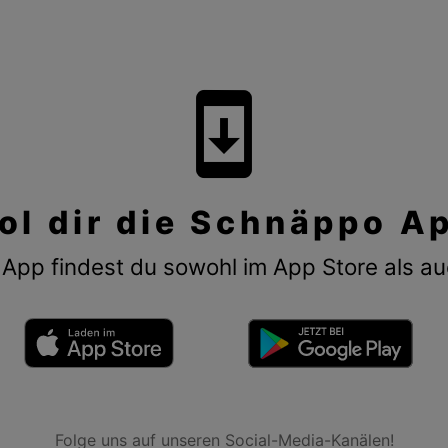
system_update
ol dir die Schnäppo A
App findest du sowohl im App Store als au
Folge uns auf unseren Social-Media-Kanälen!