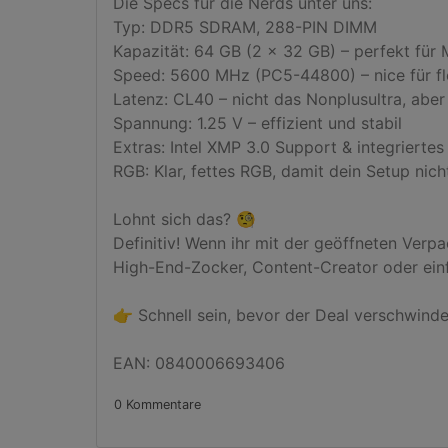
Die Specs für die Nerds unter uns:

Typ: DDR5 SDRAM, 288-PIN DIMM

Kapazität: 64 GB (2 x 32 GB) – perfekt für 
Speed: 5600 MHz (PC5-44800) – nice für flo
Latenz: CL40 – nicht das Nonplusultra, aber s
Spannung: 1.25 V – effizient und stabil

Extras: Intel XMP 3.0 Support & integriertes
RGB: Klar, fettes RGB, damit dein Setup nich
Lohnt sich das? 🧐

Definitiv! Wenn ihr mit der geöffneten Verp
High-End-Zocker, Content-Creator oder einf
👉 Schnell sein, bevor der Deal verschwindet! 
EAN: 0840006693406
0 Kommentare