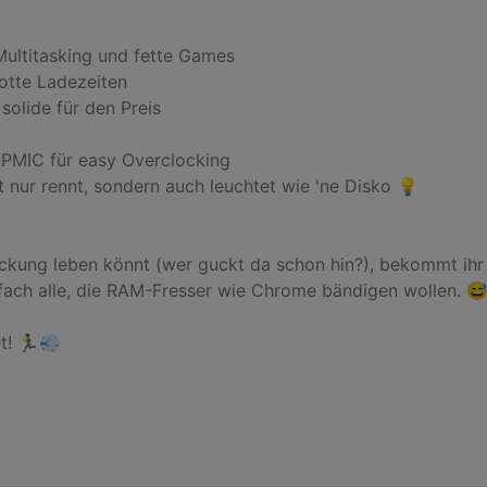
Multitasking und fette Games

tte Ladezeiten

olide für den Preis

 PMIC für easy Overclocking

t nur rennt, sondern auch leuchtet wie 'ne Disko 💡

ackung leben könnt (wer guckt da schon hin?), bekommt ihr 
ach alle, die RAM-Fresser wie Chrome bändigen wollen. 😅
🏃‍♂️💨
