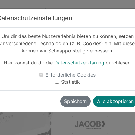
Zum Hauptinhalt springen
ck
Partner
Datenschutzeinstellungen
er
Um dir das beste Nutzererlebnis bieten zu können, setzen
ir verschiedene Technologien (z. B. Cookies) ein. Mit dies
Cashback
können wir Schnäppo stetig verbessern.
B-Ware: Corsai
- DDR5 - K
Hier kannst du dir die
Datenschutzerklärung
durchlesen.
-43%
Erforderliche Cookies
Statistik
Le
Speichern
Alle akzeptieren
joschi1337
vor ~1 Jahr