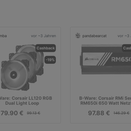
imba
vor ~3 Jahren
pandabearcat
vor ~3 
Cashback
Cas
-19%
are: Corsair LL120 RGB
B-Ware: Corsair RMi Se
Dual Light Loop
RM650i 650 Watt Netzt
79.90 €
97.88 €
99.13 €
146.29 €