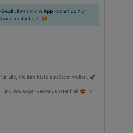
-Deal
! Über unsere
App
kannst du hier
1
hback abstauben!
🥳
 alle, die ihre Kiste aufrüsten wollen. 🚀

– und das sogar versandkostenfrei! 😍 Im 