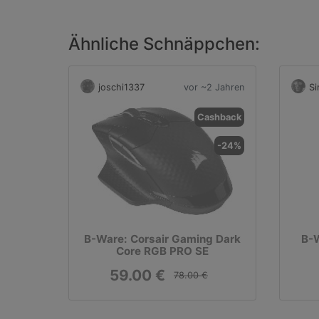
Ähnliche Schnäppchen:
joschi1337
vor ~2 Jahren
S
Cashback
-24%
B-Ware: Corsair Gaming Dark
B-W
Core RGB PRO SE
59.00 €
78.00 €