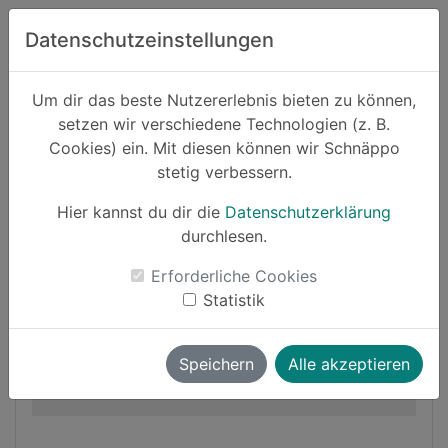
Zum Hauptinhalt springen
Datenschutzeinstellungen
Schnäppo.
Um dir das beste Nutzererlebnis bieten zu können,
Suchen
setzen wir verschiedene Technologien (z. B.
home
Cookies) ein. Mit diesen können wir Schnäppo
Schnäppchen
Wohnen
stetig verbessern.
Hier kannst du dir die
Datenschutzerklärung
Cashback
durchlesen.
-10%
Erforderliche Cookies
Statistik
Speichern
Alle akzeptieren