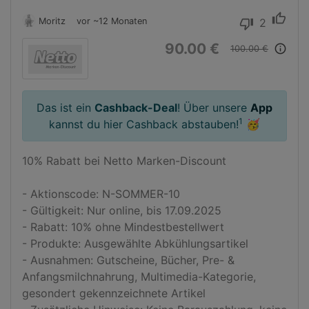
thumb_up
Moritz
vor ~12 Monaten
2
thumb_down
90.00 €
info_outline
100.00 €
Das ist ein
Cashback-Deal
! Über unsere
App
1
kannst du hier Cashback abstauben!
🥳
10% Rabatt bei Netto Marken-Discount

- Aktionscode: N-SOMMER-10

- Gültigkeit: Nur online, bis 17.09.2025

- Rabatt: 10% ohne Mindestbestellwert

- Produkte: Ausgewählte Abkühlungsartikel

- Ausnahmen: Gutscheine, Bücher, Pre- & 
Anfangsmilchnahrung, Multimedia-Kategorie, 
gesondert gekennzeichnete Artikel
