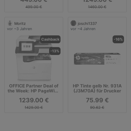
Tintenstrahldrucker +
Tintenstrahl-
HP OfficeJet Pro 8022e
Multifunktionsgerät
499.00 €
1460.00 €
Tintenstrahl-
Multifunktiongerät
Moritz
joschi1337
vor ~3 Jahren
vor ~4 Jahren
Cashback
-16%
-13%
OFFICE Partner Deal of
HP Tinte gelb Nr. 931A
the Week: HP PageWide
(J3M70A) für Drucker
Enterprise Color 780dn
1239.00 €
75.99 €
Tintenstrahl-
Multifunktionsgerät
1429.00 €
90.62 €