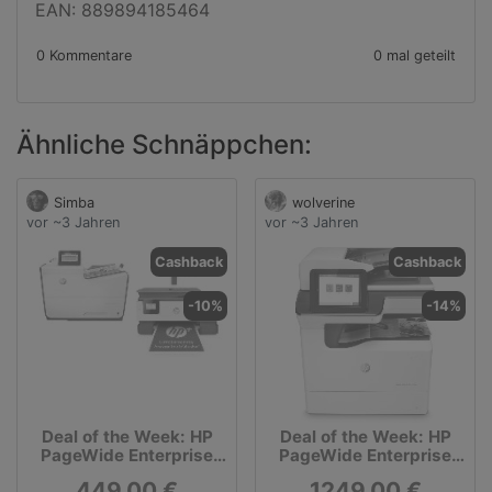
EAN: 889894185464
0 Kommentare
0 mal geteilt
Ähnliche Schnäppchen:
Simba
wolverine
vor ~3 Jahren
vor ~3 Jahren
Cashback
Cashback
-10%
-14%
Deal of the Week: HP
Deal of the Week: HP
PageWide Enterprise
PageWide Enterprise
Color 556dn
Color 780dn
449.00 €
1249.00 €