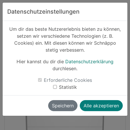
Zum Hauptinhalt springen
Datenschutzeinstellungen
Schnäppo.
Um dir das beste Nutzererlebnis bieten zu können,
Suchen
setzen wir verschiedene Technologien (z. B.
home
Cookies) ein. Mit diesen können wir Schnäppo
Schnäppchen
Elektronik und Computer
stetig verbessern.
Hier kannst du dir die
Datenschutzerklärung
Cashback
durchlesen.
-10%
Erforderliche Cookies
Statistik
Speichern
Alle akzeptieren