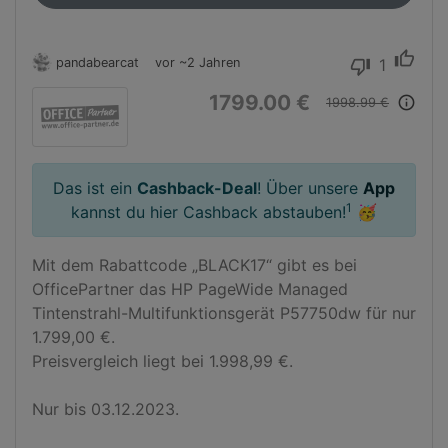
thumb_up
pandabearcat
vor ~2 Jahren
1
thumb_down
1799.00 €
info_outline
1998.99 €
Das ist ein
Cashback-Deal
! Über unsere
App
1
kannst du hier Cashback abstauben!
🥳
Mit dem Rabattcode „BLACK17“ gibt es bei 
OfficePartner das HP PageWide Managed 
Tintenstrahl-Multifunktionsgerät P57750dw für nur 
1.799,00 €.

Preisvergleich liegt bei 1.998,99 €.

Nur bis 03.12.2023.
