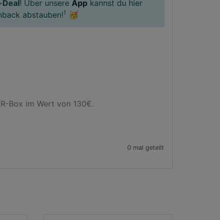
-Deal
! Über unsere
App
kannst du hier
1
hback abstauben!
🥳
-Box im Wert von 130€.

0 mal geteilt