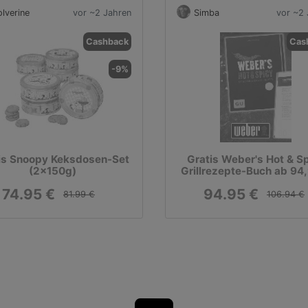
lverine
vor ~2 Jahren
Simba
vor ~2 
Cashback
Cas
-9%
is Snoopy Keksdosen-Set
Gratis Weber's Hot & S
(2x150g)
Grillrezepte-Buch ab 94
MBW
74.95 €
94.95 €
81.99 €
106.94 €