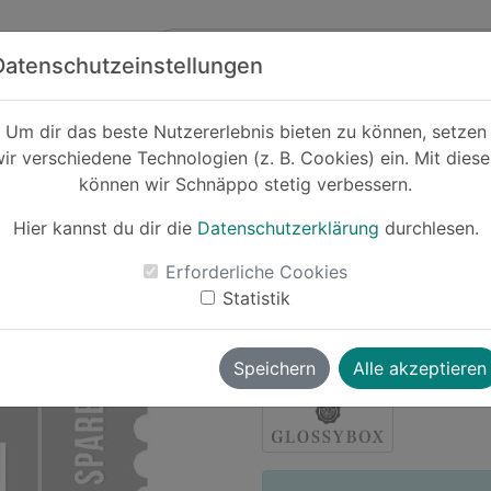
Zum Hauptinhalt springen
ck
Partner
Datenschutzeinstellungen
Um dir das beste Nutzererlebnis bieten zu können, setzen
ir verschiedene Technologien (z. B. Cookies) ein. Mit dies
Cashback
können wir Schnäppo stetig verbessern.
Grat
Hier kannst du dir die
Datenschutzerklärung
durchlesen.
-100%
Erforderliche Cookies
Le
Statistik
sourcreampie
vor ~3 Jahren
Speichern
Alle akzeptieren