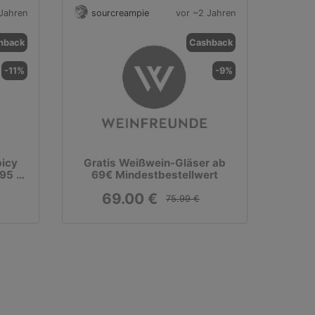
Jahren
sourcreampie
vor ~2 Jahren
hback
Cashback
-11%
-9%
picy
Gratis Weißwein-Gläser ab
,95 €
69€ Mindestbestellwert
69.00 €
75.99 €