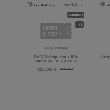
sourcreampie
vor ~3 Jahren
wo
Cashback
-15%
BABOR-Ampullen + 15%
Grat
Rabatt bei GLOSSYBOX
85.00 €
100.00 €