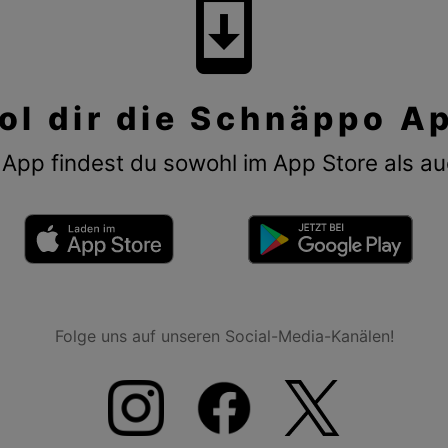
system_update
ol dir die Schnäppo A
App findest du sowohl im App Store als au
Folge uns auf unseren Social-Media-Kanälen!