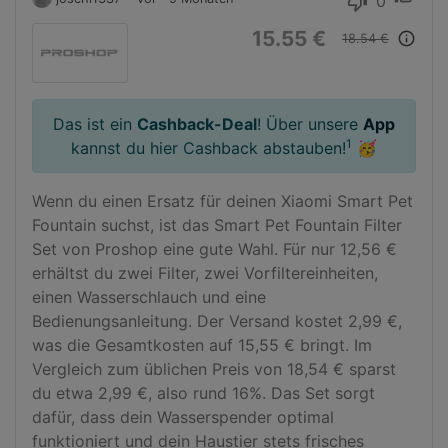
0
thumb_down
15.55 €
info_outline
18.54 €
Das ist ein
Cashback-Deal
! Über unsere
App
1
kannst du hier Cashback abstauben!
🥳
Wenn du einen Ersatz für deinen Xiaomi Smart Pet 
Fountain suchst, ist das Smart Pet Fountain Filter 
Set von Proshop eine gute Wahl. Für nur 12,56 € 
erhältst du zwei Filter, zwei Vorfiltereinheiten, 
einen Wasserschlauch und eine 
Bedienungsanleitung. Der Versand kostet 2,99 €, 
was die Gesamtkosten auf 15,55 € bringt. Im 
Vergleich zum üblichen Preis von 18,54 € sparst 
du etwa 2,99 €, also rund 16%. Das Set sorgt 
dafür, dass dein Wasserspender optimal 
funktioniert und dein Haustier stets frisches 