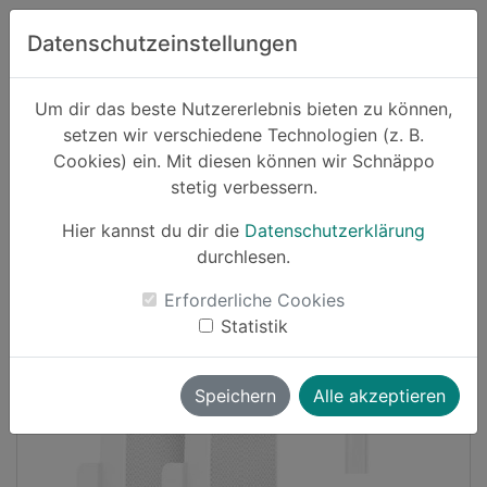
Zum Hauptinhalt springen
Datenschutzeinstellungen
Schnäppo.
Um dir das beste Nutzererlebnis bieten zu können,
Suchen
setzen wir verschiedene Technologien (z. B.
home
Cookies) ein. Mit diesen können wir Schnäppo
Schnäppchen
Haushalt und Garten
stetig verbessern.
Hier kannst du dir die
Datenschutzerklärung
Cashback
durchlesen.
-16%
Erforderliche Cookies
Statistik
Speichern
Alle akzeptieren