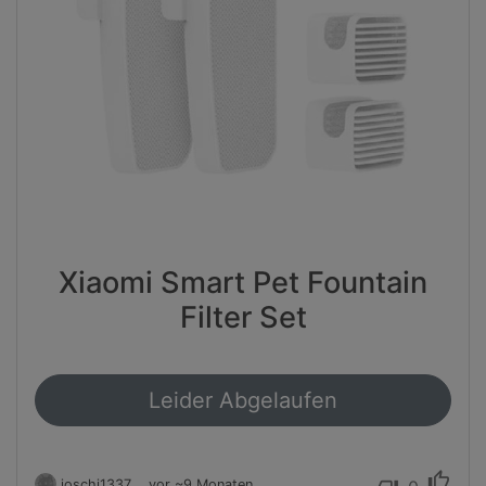
Xiaomi Smart Pet Fountain
Filter Set
Leider Abgelaufen
thumb_up
joschi1337
vor ~9 Monaten