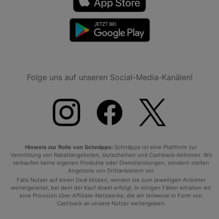
Folge uns auf unseren Social-Media-Kanälen!
Hinweis zur Rolle von Schnäppo:
Schnäppo ist eine Plattform zur
Vermittlung von Rabattangeboten, Gutscheinen und Cashback-Aktionen. Wir
verkaufen keine eigenen Produkte oder Dienstleistungen, sondern stellen
Angebote von Drittanbietern vor.
Falls Nutzer auf einen Deal klicken, werden sie zum jeweiligen Anbieter
weitergeleitet, bei dem der Kauf direkt erfolgt. In einigen Fällen erhalten wir
eine Provision über Affiliate-Netzwerke, die wir teilweise in Form von
Cashback an unsere Nutzer weitergeben.