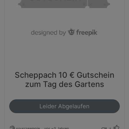
Scheppach 10 € Gutschein
zum Tag des Gartens
Leider Abgelaufen
thumb_up
sourcreampie
vor ~3 Jahren