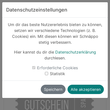
Zum Hauptinhalt springen
Datenschutzeinstellungen
Schnäppo.
Um dir das beste Nutzererlebnis bieten zu können,
Suchen
setzen wir verschiedene Technologien (z. B.
home
Cookies) ein. Mit diesen können wir Schnäppo
Schnäppchen
Haushalt und Garten
stetig verbessern.
Hier kannst du dir die
Datenschutzerklärung
Cashback
durchlesen.
-10%
Erforderliche Cookies
Statistik
Speichern
Alle akzeptieren