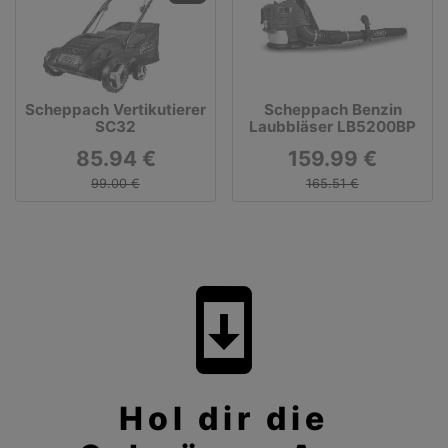
Scheppach Vertikutierer
Scheppach Benzin
SC32
Laubbläser LB5200BP
85.94 €
159.99 €
99.00 €
165.51 €
system_update
Hol dir die