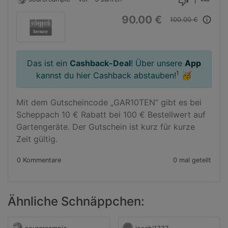
1
thumb_down
90.00 €
info_outline
100.00 €
Das ist ein
Cashback-Deal
! Über unsere
App
1
kannst du hier Cashback abstauben!
🥳
Mit dem Gutscheincode „GAR10TEN“ gibt es bei 
Scheppach 10 € Rabatt bei 100 € Bestellwert auf 
Gartengeräte. Der Gutschein ist kurz für kurze 
Zeit gültig.
0 Kommentare
0 mal geteilt
Ähnliche Schnäppchen: