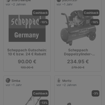
sourcreampie
joschi1337
vor ~2 Jahren
vor ~1 Jahr
Cashback
Cashback
-10%
-16%
Scheppach Gutschein:
Scheppach
10 € bzw. 24 € Rabatt
Doppelzylinder-
Kompressor HC53DC,
90.00 €
234.95 €
50L
100.00 €
279.00 €
Simba
Moritz
vor ~1 Jahr
vor ~2 Jahren
Cashback
-3%
-13%