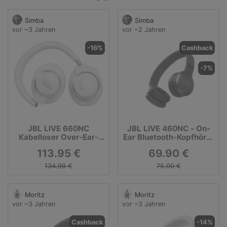
Simba
Simba
vor ~3 Jahren
vor ~2 Jahren
-16%
Cashback
-7%
JBL LIVE 660NC
JBL LIVE 460NC - On-
Kabelloser Over-Ear-
Ear Bluetooth-Kopfhörer
Kopfhörer
mit Noise Cancelling
113.95 €
69.90 €
(Freisprechfunktion,
Noise-Cancelling,
134.99 €
75.00 €
Sprachsteuerung,
Google Assistant, A2DP
Bluetooth, AVRCP
Moritz
Moritz
Bluetooth, HFP)
vor ~3 Jahren
vor ~3 Jahren
Cashback
-14%