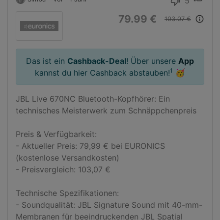
5
thumb_down
79.99 €
info_outline
103.07 €
Das ist ein
Cashback-Deal
! Über unsere
App
1
kannst du hier Cashback abstauben!
🥳
JBL Live 670NC Bluetooth-Kopfhörer: Ein 
technisches Meisterwerk zum Schnäppchenpreis

Preis & Verfügbarkeit:

- Aktueller Preis: 79,99 € bei EURONICS 
(kostenlose Versandkosten)

- Preisvergleich: 103,07 €

Technische Spezifikationen:

- Soundqualität: JBL Signature Sound mit 40-mm-
Membranen für beeindruckenden JBL Spatial 