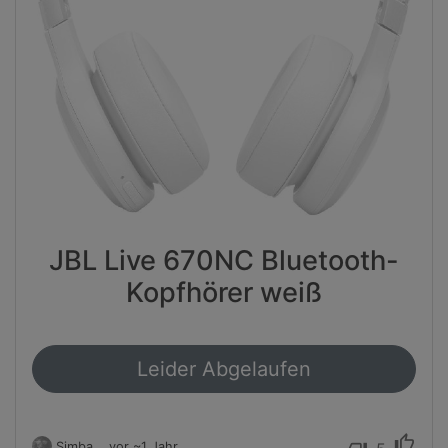
JBL Live 670NC Bluetooth-
Kopfhörer weiß
Leider Abgelaufen
thumb_up
Simba
vor ~1 Jahr