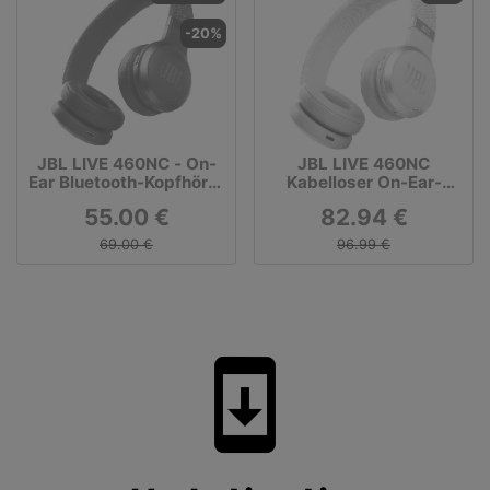
-20%
JBL LIVE 460NC - On-
JBL LIVE 460NC
Ear Bluetooth-Kopfhörer
Kabelloser On-Ear-
mit Noise Cancelling
Kopfhörer (Noise-
55.00 €
82.94 €
Cancelling, Google
Assistant, Bluetooth)
69.00 €
96.99 €
system_update