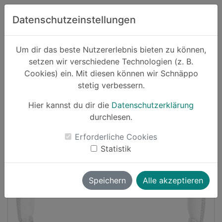
Zum Hauptinhalt springen
Datenschutzeinstellungen
Schnäppo.
Um dir das beste Nutzererlebnis bieten zu können,
Suchen
setzen wir verschiedene Technologien (z. B.
home
Cookies) ein. Mit diesen können wir Schnäppo
Schnäppchen
Elektronik und Computer
stetig verbessern.
Hier kannst du dir die
Datenschutzerklärung
Cashback
durchlesen.
-22%
Erforderliche Cookies
Statistik
Speichern
Alle akzeptieren