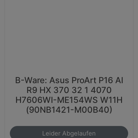
B-Ware: Asus ProArt P16 AI
R9 HX 370 32 1 4070
H7606WI-ME154WS W11H
(90NB1421-M00B40)
Leider Abgelaufen