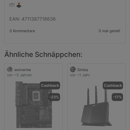
IT! 🕹️

EAN: 4711387718636
0 Kommentare
0 mal geteilt
Ähnliche Schnäppchen:
wolverine
Simba
vor ~3 Jahren
vor ~1 Jahr
Cashback
Cashback
-23%
-17%