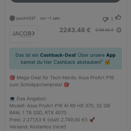
thumb_up
joschi1337
vor ~1 Jahr
1
thumb_down
2243.48 €
info_outline
2749.00 €
Das ist ein
Cashback-Deal
! Über unsere
App
1
kannst du hier Cashback abstauben!
🥳
🎯 Mega-Deal für Tech-Nerds: Asus ProArt P16 
zum Schnäppchenpreis! 🎯

💻 Das Angebot:

Modell: Asus ProArt P16 AI R9 HX 370, 32 GB 
RAM, 1 TB SSD, RTX 4070

Preis: 2.271,53 € (statt 2.749,00 €!) 🚀

Versand: Kostenlos (nice!)
