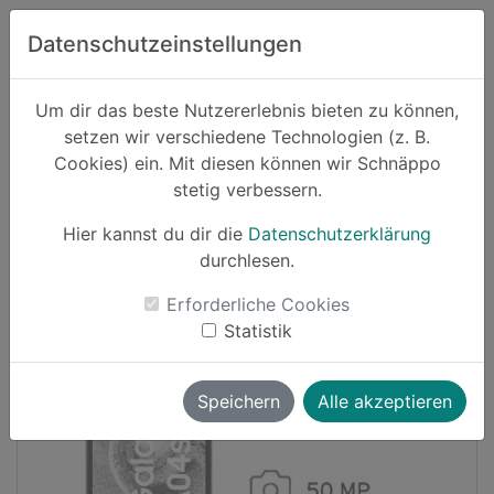
Zum Hauptinhalt springen
Datenschutzeinstellungen
Schnäppo.
Um dir das beste Nutzererlebnis bieten zu können,
Suchen
setzen wir verschiedene Technologien (z. B.
home
Cookies) ein. Mit diesen können wir Schnäppo
Schnäppchen
Elektronik und Computer
stetig verbessern.
Hier kannst du dir die
Datenschutzerklärung
Cashback
durchlesen.
-17%
Erforderliche Cookies
Statistik
Speichern
Alle akzeptieren