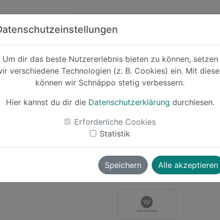
Zum Hauptinhalt springen
ck
Partner
Datenschutzeinstellungen
änke
Um dir das beste Nutzererlebnis bieten zu können, setzen
ir verschiedene Technologien (z. B. Cookies) ein. Mit dies
Cashback
können wir Schnäppo stetig verbessern.
[weinfreund
Rabatte: 
Hier kannst du dir die
Datenschutzerklärung
durchlesen.
-11%
Erforderliche Cookies
Statistik
Le
Speichern
Alle akzeptieren
wolverine
vor ~1 Jahr