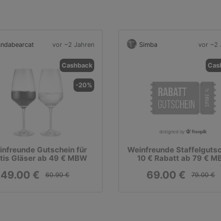
ndabearcat
vor ~2 Jahren
Simba
vor ~2 
Cashback
Cas
-20%
nfreunde Gutschein für
Weinfreunde Staffelgutsc
tis Gläser ab 49 € MBW
10 € Rabatt ab 79 € 
49.00 €
69.00 €
60.90 €
79.00 €