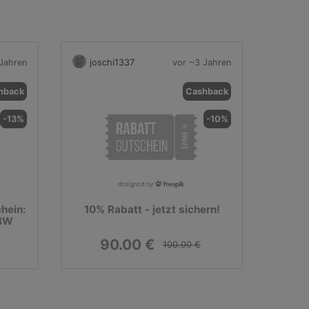
Jahren
joschi1337
vor ~3 Jahren
hback
Cashback
-13%
-10%
hein:
10% Rabatt - jetzt sichern!
MBW
90.00 €
100.00 €