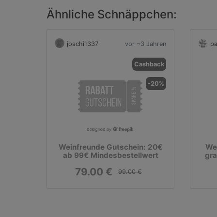
Ähnliche Schnäppchen:
joschi1337
vor ~3 Jahren
pa
Cashback
-20%
Weinfreunde Gutschein: 20€
Wei
ab 99€ Mindesbestellwert
gra
79.00 €
99.00 €