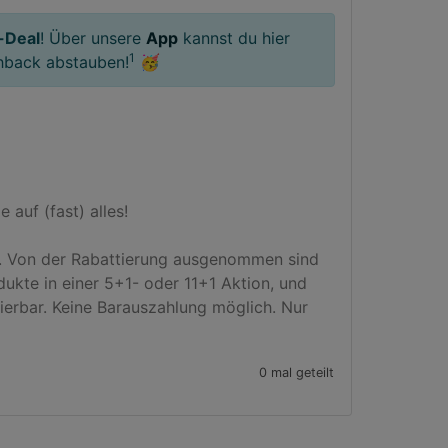
-Deal
! Über unsere
App
kannst du hier
1
hback abstauben!
🥳
uf (fast) alles!

. Von der Rabattierung ausgenommen sind 
ukte in einer 5+1- oder 11+1 Aktion, und 
erbar. Keine Barauszahlung möglich. Nur 
0 mal geteilt