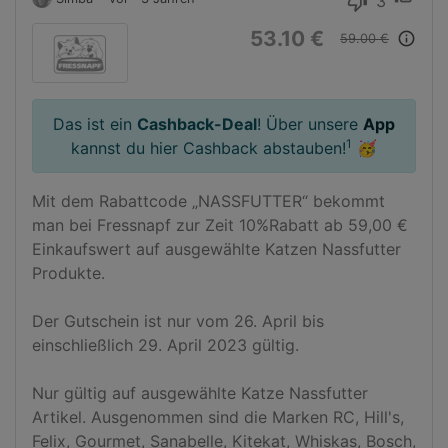
3
thumb_down
53.10 €
info_outline
59.00 €
Das ist ein
Cashback-Deal
! Über unsere
App
1
kannst du hier Cashback abstauben!
🥳
Mit dem Rabattcode „NASSFUTTER“ bekommt 
man bei Fressnapf zur Zeit 10%Rabatt ab 59,00 € 
Einkaufswert auf ausgewählte Katzen Nassfutter 
Produkte.

Der Gutschein ist nur vom 26. April bis 
einschließlich 29. April 2023 gültig.

Nur gültig auf ausgewählte Katze Nassfutter 
Artikel. Ausgenommen sind die Marken RC, Hill's, 
Felix, Gourmet, Sanabelle, Kitekat, Whiskas, Bosch, 