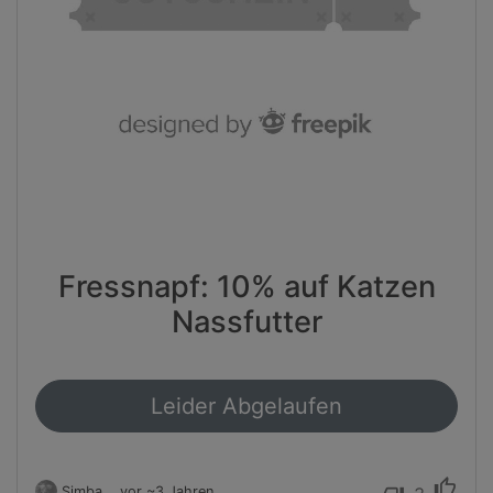
Fressnapf: 10% auf Katzen
Nassfutter
Leider Abgelaufen
thumb_up
Simba
vor ~3 Jahren