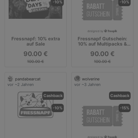
-10%
-10%
Fressnapf: 10% extra
Fressnapf Gutschein:
auf Sale
10% auf Multipacks &
Set's
90.00 €
90.00 €
100.00 €
100.00 €
pandabearcat
wolverine
vor ~2 Jahren
vor ~3 Jahren
Cashback
Cashback
-10%
-15%