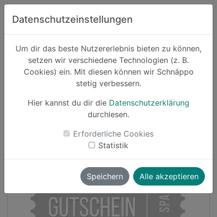
Zum Hauptinhalt springen
Datenschutzeinstellungen
Schnäppo.
Um dir das beste Nutzererlebnis bieten zu können,
Suchen
setzen wir verschiedene Technologien (z. B.
home
Cookies) ein. Mit diesen können wir Schnäppo
Schnäppchen
Haushalt und Garten
stetig verbessern.
Hier kannst du dir die
Datenschutzerklärung
Cashback
durchlesen.
-10%
Erforderliche Cookies
Statistik
Speichern
Alle akzeptieren